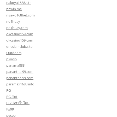
nakoya1688.site
nbwin.me
niseko168bet.com
no1huay
no1huay.com
okcasino159.com
okcasino159.com
onesiamclub.site
Outdoors
p2vvip
panama888
pananthai99.com
pananthai99.com
paramax1688.info
PG
PG Slot
PG Slot เว็บใหม่
Pg99
pgceo