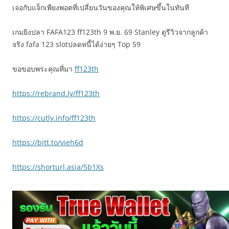
เจอกับแจ็กเพียงพอตที่เปลี่ยนวันของคุณให้พิเศษขึ้นในทันที
เกมยิงปลา FAFA123 ff123th 9 พ.ย. 69 Stanley ดูรีวิวจากลูกค้า
จริง fafa 123 slotปลดหนี้ได้ง่ายๆ Top 59
ขอขอบพระคุณที่มา
ff123th
https://rebrand.ly/ff123th
https://cutly.info/ff123th
https://bitt.to/vieh6d
https://shorturl.asia/5b1Xs