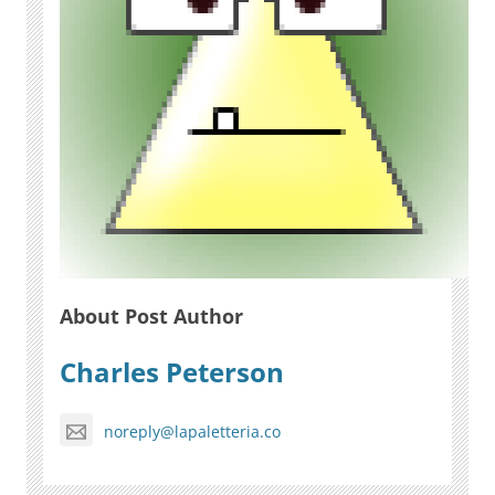
About Post Author
Charles Peterson
noreply@lapaletteria.co