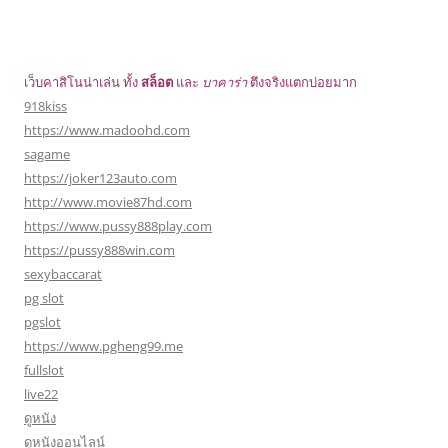
เว็บคาสิโนน่าเล่น ทั้ง
สล็อต
และ
บาคาร่า
ตึงจริงแตกบ่อยมาก
918kiss
https://www.madoohd.com
sagame
https://joker123auto.com
http://www.movie87hd.com
https://www.pussy888play.com
https://pussy888win.com
sexybaccarat
pg slot
pgslot
https://www.pgheng99.me
fullslot
live22
ดูหนัง
ดูหนังออนไลน์