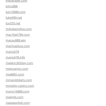
lnw365bet.com
lotto888
luis16888.com
luke999.net
lux555.net
m4newonline.com
mac1bet789.com
macau888.win
marinapluss.com
mario678
mario678.info
meekin365day.com
mexicanoo.com
mia88th.com
mmgoldsbets.com
mmplay-casino.com
mono16888.com
mwin9s.com
nagawaybet.com