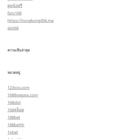
ดูหนังฟรี
faro168
https://hongkong456.me
slot66
ความเห็นล่าสุด
หมวดหมู่
123xos.com
1688vegasx.com
168slot
168สล็อต
188bet
188betth
1xbet