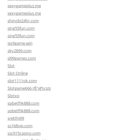
sexygameplus.me
sexygameplus.me
shinobi24hr.com
sing55fun.com
sing55fun.com
six9game.win
sky2899.com
sl99games.com
Slot
Slot Online
slot1111ok.com
Slotgame666 เข้าสู่ระบบ
Slotxo
spbetflik888.com
spbetflik888.com
sretthi99
ss168vip.com
ssc915casino.com