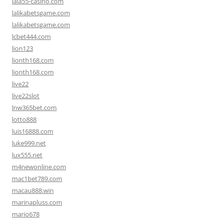
lala55-casino.com
lalikabetsgame.com
lalikabetsgame.com
lcbet444.com
lion123
lionth168.com
lionth168.com
live22
live22slot
lnw365bet.com
lotto888
luis16888.com
luke999.net
lux555.net
m4newonline.com
mac1bet789.com
macau888.win
marinapluss.com
mario678