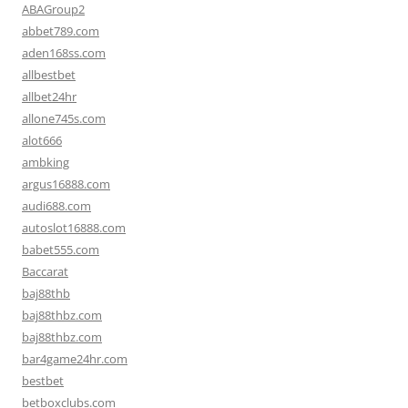
ABAGroup2
abbet789.com
aden168ss.com
allbestbet
allbet24hr
allone745s.com
alot666
ambking
argus16888.com
audi688.com
autoslot16888.com
babet555.com
Baccarat
baj88thb
baj88thbz.com
baj88thbz.com
bar4game24hr.com
bestbet
betboxclubs.com