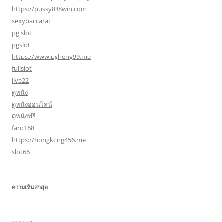
https://pussy888win.com
sexybaccarat
pg slot
pgslot
https://www.pgheng99.me
fullslot
live22
ดูหนัง
ดูหนังออนไลน์
ดูหนังฟรี
faro168
https://hongkong456.me
slot66
ความเห็นล่าสุด