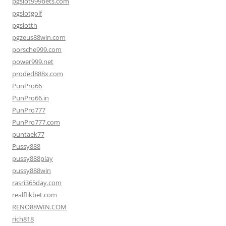
pgslot999bets.com
pgslotgolf
pgslotth
pgzeus88win.com
porsche999.com
power999.net
proded888x.com
PunPro66
PunPro66.in
PunPro777
PunPro777.com
puntaek77
Pussy888
pussy888play
pussy888win
rasri365day.com
realflikbet.com
RENO88WIN.COM
rich818