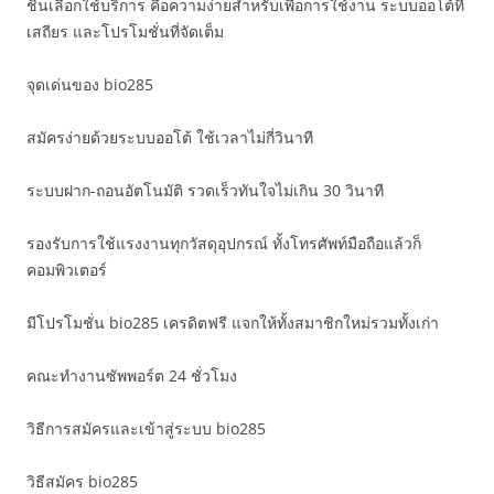
ชิ้นเลือกใช้บริการ คือความง่ายสำหรับเพื่อการใช้งาน ระบบออโต้ที่
เสถียร และโปรโมชั่นที่จัดเต็ม
จุดเด่นของ bio285
สมัครง่ายด้วยระบบออโต้ ใช้เวลาไม่กี่วินาที
ระบบฝาก-ถอนอัตโนมัติ รวดเร็วทันใจไม่เกิน 30 วินาที
รองรับการใช้แรงงานทุกวัสดุอุปกรณ์ ทั้งโทรศัพท์มือถือแล้วก็
คอมพิวเตอร์
มีโปรโมชั่น bio285 เครดิตฟรี แจกให้ทั้งสมาชิกใหม่รวมทั้งเก่า
คณะทำงานซัพพอร์ต 24 ชั่วโมง
วิธีการสมัครและเข้าสู่ระบบ bio285
วิธีสมัคร bio285