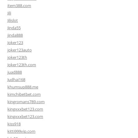
item388.com
Jili
Jilislot
Jinda55
jinda888
Joker123
joker123auto
joker123th
Joker123th.com
juad888
Judhai168
khumsup888.me
kimchibetbet.com
kingromans789.com
kingxxxbet123.com
kingxxxbet123.com
kiss918
kitti999vip.com