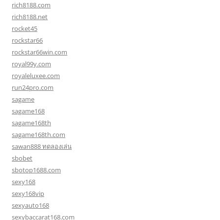
rich8188.com
rich8188.net
rocket45
rockstar66
rockstar66win.com
royal99y.com
royaleluxee.com
run24pro.com
sagame
sagame168
sagame168th
sagame168th.com
sawan888 ทดลองเล่น
sbobet
sbotop1688.com
sexy168
sexy168vip
sexyauto168
sexybaccarat168.com