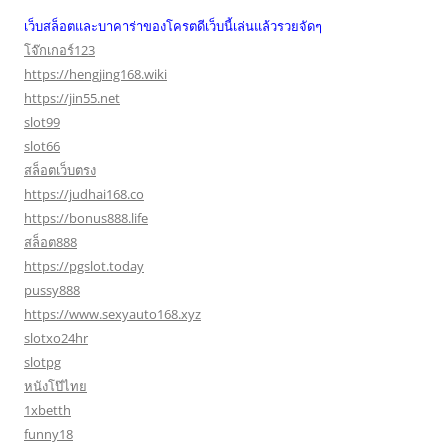
เว็บสล็อตและบาคาร่าของโครตดีเว็บนี้เล่นแล้วรวยจัดๆ
โจ๊กเกอร์123
https://hengjing168.wiki
https://jin55.net
slot99
slot66
สล็อตเว็บตรง
https://judhai168.co
https://bonus888.life
สล็อต888
https://pgslot.today
pussy888
https://www.sexyauto168.xyz
slotxo24hr
slotpg
หนังโป๊ไทย
1xbetth
funny18