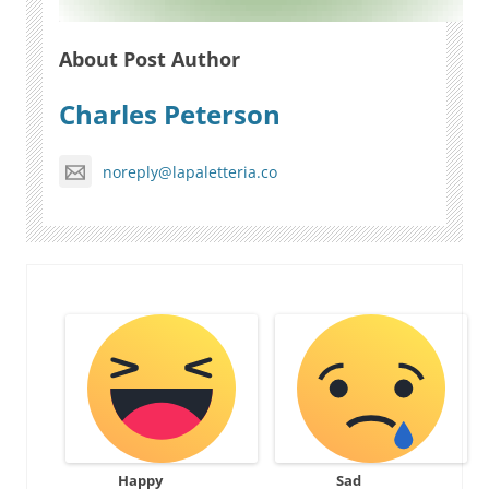
About Post Author
Charles Peterson
noreply@lapaletteria.co
Happy
Sad