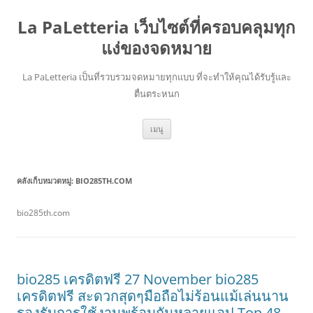
La PaLetteria เว็บไซต์ที่ครอบคลุมทุก
แง่ของจดหมาย
La PaLetteria เป็นที่รวบรวมจดหมายทุกแบบ ที่จะทำให้คุณได้รับรู้และ
ตื่นตระหนก
ข้าม
เมนู
ไป
ยัง
เนื้อหา
คลังเก็บหมวดหมู่:
BIO285TH.COM
bio285th.com
bio285 เครดิตฟรี 27 November bio285
เครดิตฟรี สะดวกสุดๆมือถือไม่ร้อนแม้เล่นนาน
รองรับการใช้งานพร้อมกันหลายแอป Top 48