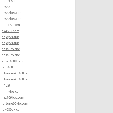
debet slot
dr888
dr888bet.com
dr888bet.com
du2477.com
ek4567.com
enjoy24.fun
enjoy24.fun
erisauto.site
erisauto.site
etbet16888.com
faro168
fcharoenkit168.com
fcharoenkit168.com
ff123th
finnivips.com
fizz169bet.com
fortune99vip.com
fox689ok.com