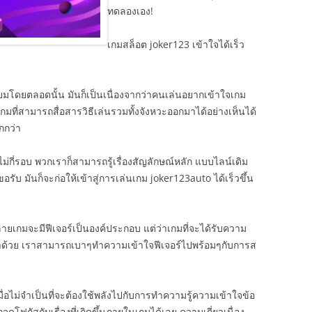
ทดลองเอง!
เกมสล็อต joker123 เข้าใจได้เร็ว
นิยมโดยตลอดนั้น มันก็เป็นเนื่องจากว่าคนเล่นอยากเข้าใจเกม
 เกมที่สามารถสื่อสารวิธีเล่นรวมทั้งจังหวะออกมาได้อย่างเห็นได้
กกว่า
่กี่รอบ พวกเราก็สามารถรู้เรื่องสัญลักษณ์หลัก แบบไลน์เดิม
รับ มันก็จะก่อให้เข้าสู่การเล่นเกม joker123auto ได้เร็วขึ้น
ลายเกมจะมีฟีเจอร์เป็นองค์ประกอบ แต่ว่าเกมที่จะได้รับความ
น้าด้วย เราสามารถเบาๆทำความเข้าใจฟีเจอร์ไปพร้อมๆกับการส
ื่อไม่จำเป็นที่จะต้องใช้พลังไปกับการทำความรู้ความเข้าใจข้อ
ดโฟกัสกับเรื่องที่เกิดขึ้นภายในเกมได้เลย ความเกี่ยวเนื่อง