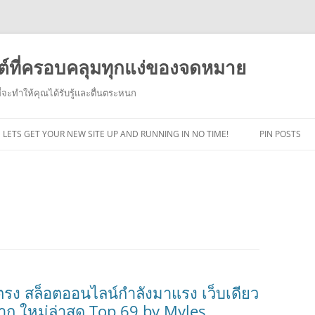
ต์ที่ครอบคลุมทุกแง่ของจดหมาย
่จะทำให้คุณได้รับรู้และตื่นตระหนก
ข้าม
ไป
LETS GET YOUR NEW SITE UP AND RUNNING IN NO TIME!
PIN POSTS
ยัง
เนื้อหา
บตรง สล็อตออนไลน์กำลังมาแรง เว็บเดียว
งยาก ใหม่ล่าสุด Top 69 by Myles