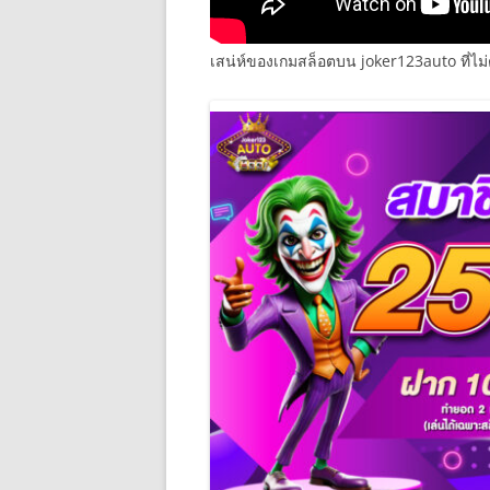
เสน่ห์ของเกมสล็อตบน joker123auto ที่ไม่