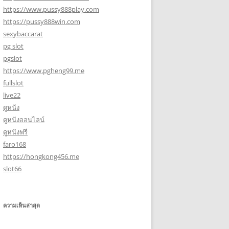
https://www.pussy888play.com
https://pussy888win.com
sexybaccarat
pg slot
pgslot
https://www.pgheng99.me
fullslot
live22
ดูหนัง
ดูหนังออนไลน์
ดูหนังฟรี
faro168
https://hongkong456.me
slot66
ความเห็นล่าสุด