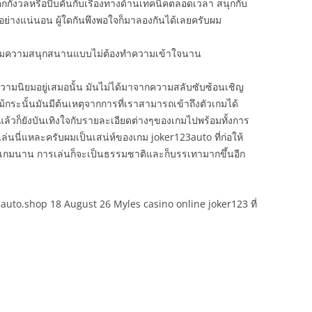
ตกกังวลหรือบีบคั้นกับเรื่องทางด้านเทคนิคตลอดเวลา สนุกกับ
้นอย่างแน่นอน ผู้ใดกันพึงพอใจก็มาลองกันได้เลยครับผม
รเริ่มความสนุกสนานแบบไม่ต้องทำความเข้าใจนาน
บความนิยมอยู่เสมอนั้น มันไม่ได้มาจากความสลับซับซ้อนเชิญ
ะนั้นมันมีต้นเหตุจากการที่เราสามารถเข้าถึงตัวเกมได้
ต้น แล้วก็ยังบันเทิงใจกับรายละเอียดต่างๆของเกมไปพร้อมทั้งการ
รเล่นนี่แหละครับผมเป็นเสน่ห์ของเกม joker123auto ที่ก่อให้
เกมนาน การเล่นก็จะเป็นธรรมชาติและก็บรรเทามากขึ้นอีก
3auto.shop 18 August 26 Myles casino online joker123 ที่