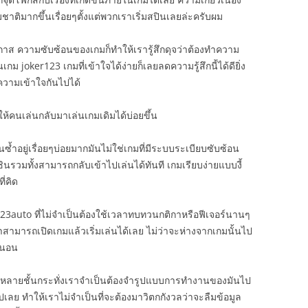
ชาติมากขึ้นเรื่อยๆตั้งแต่พวกเราเริ่มสปินเลยล่ะครับผม
งโอกาส ความซับซ้อนของเกมก็ทำให้เรารู้สึกดุจว่าต้องทำความ
 joker123 เกมที่เข้าใจได้ง่ายก็เลยลดความรู้สึกนี้ได้ดียิ่ง
วามเข้าใจกันไปได้
้คนเล่นกลับมาเล่นเกมเดิมได้บ่อยขึ้น
่นซ้ำอยู่เรื่อยๆบ่อยมากมันไม่ใช่เกมที่มีระบบระเบียบซับซ้อน
ยชินรวมทั้งสามารถกลับเข้าไปเล่นได้ทันที เกมเรียบง่ายแบบงี้
ี่คิด
ker123auto ที่ไม่จำเป็นต้องใช้เวลาทบทวนกติกาหรือฟีเจอร์นานๆ
มารถเปิดเกมแล้วเริ่มเล่นได้เลย ไม่ว่าจะห่างจากเกมนั้นไป
น่นอน
บบหลายชั้นกระทั่งเราจำเป็นต้องจำรูปแบบการทำงานของมันไป
ไปเลย ทำให้เราไม่จำเป็นที่จะต้องมาวิตกกังวลว่าจะลืมข้อมูล