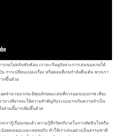
ติกาเกมไม่สลับซับซ้อน เราจะเริ่มดูจังหวะการเล่นของเกมได้
น การเปลี่ยนแปลงเรื่อง หรือตอนที่เกมกำลังตื่นเต้น พวกเรา
ากขึ้นด้วย
สล็อตจำนวนมากจะมีคุณลักษณะเด่นที่การออกแบบภาพ เสียง
ว่าเราบางทีอาจจะให้ความสำคัญกับระบบมากเกินความจำเป็น
จส่วนนี้มากเพิ่มขึ้นด้วย
พวกเรารู้เรื่องเกมแล้ว ความรู้สึกวิตกกังวลในการตัดสินใจหรือ
ะน้อยลงเยอะแยะเลยขอรับ ทำให้เราเล่นอย่างเป็นธรรมชาติ