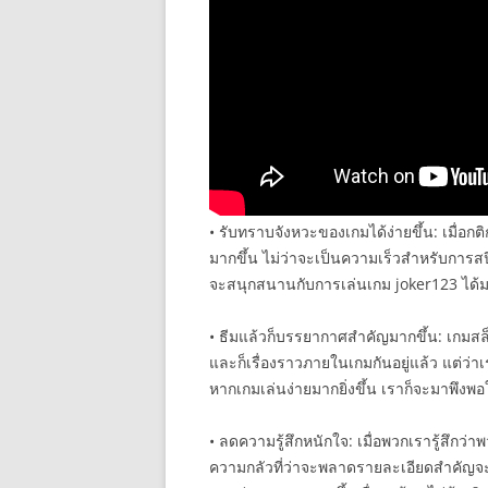
• รับทราบจังหวะของเกมได้ง่ายขึ้น: เมื่อก
มากขึ้น ไม่ว่าจะเป็นความเร็วสำหรับการสปิ
จะสนุกสนานกับการเล่นเกม joker123 ได้ม
• ธีมแล้วก็บรรยากาศสำคัญมากขึ้น: เกม
และก็เรื่องราวภายในเกมกันอยู่แล้ว แต่
หากเกมเล่นง่ายมากยิ่งขึ้น เราก็จะมาพึงพอใ
• ลดความรู้สึกหนักใจ: เมื่อพวกเรารู้สึกว่า
ความกลัวที่ว่าจะพลาดรายละเอียดสำคัญจ