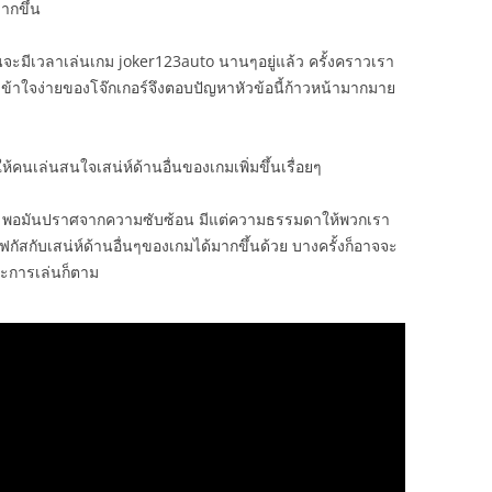
ากขึ้น
คนจะมีเวลาเล่นเกม joker123auto นานๆอยู่แล้ว ครั้งคราวเรา
ี่เข้าใจง่ายของโจ๊กเกอร์จึงตอบปัญหาหัวข้อนี้ก้าวหน้ามากมาย
ให้คนเล่นสนใจเสน่ห์ด้านอื่นของเกมเพิ่มขึ้นเรื่อยๆ
คือ พอมันปราศจากความซับซ้อน มีแต่ความธรรมดาให้พวกเรา
กัสกับเสน่ห์ด้านอื่นๆของเกมได้มากขึ้นด้วย บางครั้งก็อาจจะ
วะการเล่นก็ตาม