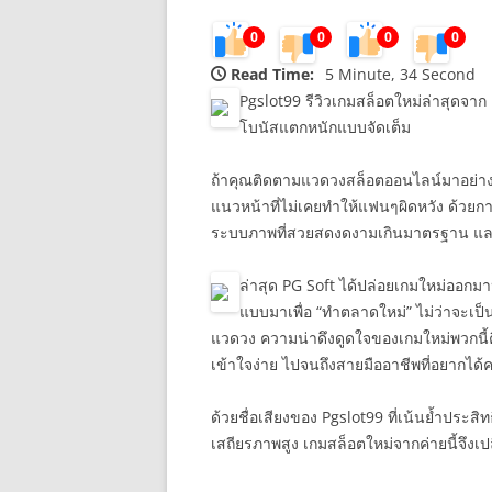
0
0
0
0
Read Time:
5 Minute, 34 Second
Pgslot99 รีวิวเกมสล็อตใหม่ล่าสุดจาก 
โบนัสแตกหนักแบบจัดเต็ม
ถ้าคุณติดตามแวดวงสล็อตออนไลน์มาอย่างส
แนวหน้าที่ไม่เคยทำให้แฟนๆผิดหวัง ด้วย
ระบบภาพที่สวยสดงดงามเกินมาตรฐาน และก
ล่าสุด PG Soft ได้ปล่อยเกมใหม่ออกมาหล
แบบมาเพื่อ “ทำตลาดใหม่” ไม่ว่าจะเป็น
แวดวง ความน่าดึงดูดใจของเกมใหม่พวกนี้คือ
เข้าใจง่าย ไปจนถึงสายมืออาชีพที่อยากได้
ด้วยชื่อเสียงของ Pgslot99 ที่เน้นย้ำประสิ
เสถียรภาพสูง เกมสล็อตใหม่จากค่ายนี้จึงเป