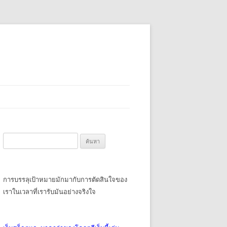
ค้นหา
สำหรับ:
การบรรลุเป้าหมายมักมากับการตัดสินใจของ
เราในเวลาที่เรารับมันอย่างจริงใจ