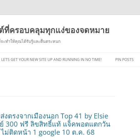
ต์ที่ครอบคลุมทุกแง่ของจดหมาย
่จะทำให้คุณได้รับรู้และตื่นตระหนก
ข้าม
ไป
LETS GET YOUR NEW SITE UP AND RUNNING IN NO TIME!
PIN POSTS
ยัง
เนื้อหา
 ส่งตรงจากเมืองนอก Top 41 by Elsie
ย์ 300 ฟรี ลิขสิทธิ์แท้ แจ็คพอตแตกวัน
ง ไม่ติดหน้า 1 google 10 ต.ค. 68