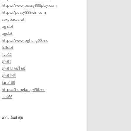
https://www.pussy888play.com
https://pussy888win.com
sexybaccarat
pg slot
pgslot
https://www.pgheng99.me
fullslot
live22
ดูหนัง
ดูหนังออนไลน์
ดูหนังฟรี
faro168
https://hongkong456.me
slot66
ความเห็นล่าสุด