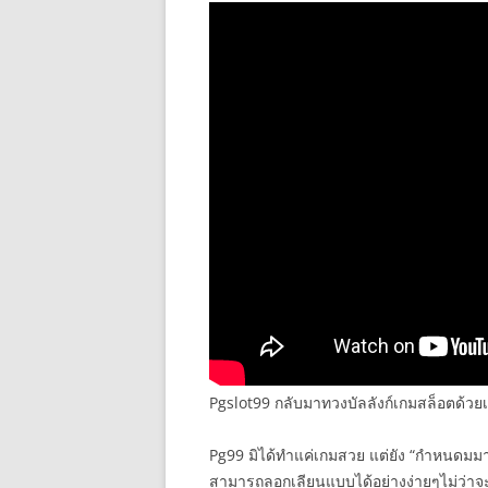
Pgslot99 กลับมาทวงบัลลังก์เกมสล็อตด้วยเกมใ
Pg99 มิได้ทำแค่เกมสวย แต่ยัง “กำหนดมมาต
สามารถลอกเลียนแบบได้อย่างง่ายๆไม่ว่าจะ