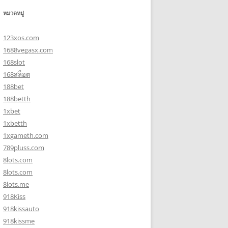
หมวดหมู่
123xos.com
1688vegasx.com
168slot
168สล็อต
188bet
188betth
1xbet
1xbetth
1xgameth.com
789pluss.com
8lots.com
8lots.com
8lots.me
918Kiss
918kissauto
918kissme