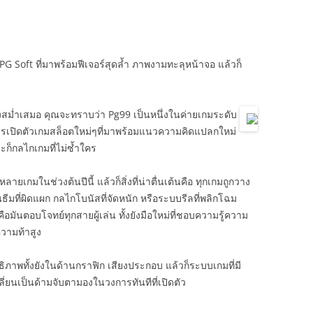
PG Soft ที่มาพร้อมฟีเจอร์สุดล้ำ ภาพงามทะลุหน้าจอ แล้วก็
ม่ำเสมอ คุณจะทราบว่า Pg99 เป็นหนึ่งในค่ายเกมระดับ
การเปิดตัวเกมสล็อตใหม่ๆที่มาพร้อมแนวความคิดแปลกใหม่
็กลไกเกมที่ไม่ซ้ำใคร
ายเกมในช่วงต้นปีนี้ แล้วก็สิ่งที่น่าตื่นเต้นคือ ทุกเกมถูกวาง
ธีมที่ผิดแผก กลไกโบนัสที่จัดหนัก หรือระบบรีลที่พลิกโฉม
มันตอบโจทย์ทุกสายผู้เล่น ทั้งยังมือใหม่ที่ชอบความรู้ความ
ความท้าสูง
ทธิภาพทั้งยังในด้านกราฟิก เสียงประกอบ แล้วก็ระบบเกมที่มี
ลี่ยนเป็นด้ามจับตามองในวงการทันทีที่เปิดตัว