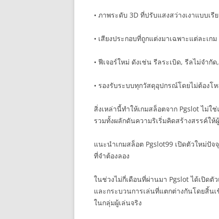
• ภาพระดับ 3D ที่ปรับแสงสว่างเงาแบบเรีย
• เสียงประกอบที่ถูกแต่งมาเฉพาะแต่ละเกม
• ฟีเจอร์ใหม่ ดังเช่น รีลระเบิด, รีลไม่จำกั
• รองรับระบบทุกวัสดุอุปกรณ์โดยไม่ต้องโห
สิ่งเหล่านี้ทำให้เกมสล็อตจาก Pgslot ไม่ใช
รวมทั้งผลักดันความริเริ่มคิดสร้างสรรค์ให
แนะนำเกมสล็อต Pgslot99 เปิดตัวใหม่ปัจจุบัน
ที่จำต้องลอง
ในช่วงไม่กี่เดือนที่ผ่านมา Pgslot ได้เปิ
และกระบวนการเล่นที่แตกต่างกันโดยสิ้นเชิง 
ในกลุ่มผู้เล่นจริง