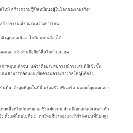
ลไทม์ สร้างความรู้สึกเหมือนอยู่ในโลกของเกมจริงๆ
 สร้างอารมณ์ร่วมระหว่างการเล่น
ด, ตัวคูณต่อเนื่อง, โบนัสแบบเลือกได้
ลดแอป เล่นผ่านมือถือก็ลื่นไหลไม่สะดุด
่แค่ “หมุนแล้วจบ” แต่ว่าคือประสบการณ์การเล่นที่มีเชิงชั้น
้ผู้เล่นสามารถคิดแผนเพื่อครอบครองรางวัลใหญ่ได้จริง
ที่น่าดึงดูดที่สุดในปีนี้ พร้อมรีวิวฟีเจอร์เด่นและก็จุดแตกต่าง
ดตัวเกมสล็อตใหม่หลายเกม ซึ่งแต่ละเกมล้วนมีเอกลักษณ์เฉพาะตัว
ตั้งแต่นี้ต่อไปคือ 5 เกมใหม่ที่น่าลองและก็กำลังเป็นที่นิยมสูง