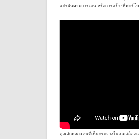
แปรผันตามการเล่น หรือการสร้างฟีพบร์โบน
คุณลักษณะเด่นที่เห็นกระจ่างในเกมสล็อตแบ