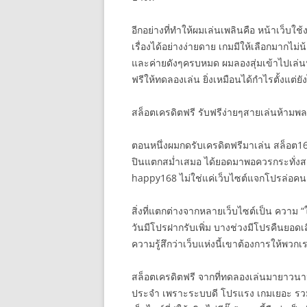
อีกอย่างที่ทำให้ผมเล่นเพลินคือ หน้าเว็บใช้งาน
เรื่องได้อย่างง่ายดาย เกมมีให้เลือกมากไม่
และค่ายดังๆครบหมด ผมลองสุ่มเข้าไปเล่น
ฟรีให้ทดลองเล่น ยิ่งเหมือนได้กำไรตั้งแต่ยั
สล็อตเครดิตฟรี รับฟรีง่ายๆสายเล่นห้ามพ
ตอนหนึ่งผมกดรับเครดิตฟรีมาเล่น สล็อต168
ปินแตกสม่ำเสมอ ได้ยอดมาพอควรกระทั่งสามา
happy168 ไม่ใช่แค่เว็บไซต์แจกโปรล่อคน แม้ก
สิ่งที่แตกต่างจากหลายเว็บไซต์เป็น ความ 
วันมีโปรฝากรับเพิ่ม บางช่วงมีโปรคืนยอดเส
ความรู้สึกว่าเว็บแห่งนี้เขาต้องการให้พวกเรา
สล็อตเครดิตฟรี จากที่ทดลองเล่นมายาวนานห
ประจำ เพราะระบบดี โปรแรง เกมเยอะ รวมท