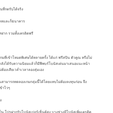
ที่กดรับได้จริง
เลทและก็ธนาคาร
สฝาก รวมทั้งเครดิตฟรี
มที่เข้าโหมดพิเศษได้หลายครั้ง ได้แก่ ฟรีสปิน ตัวคูณ หรือไม่
่กำลังได้รับความนิยมแล้วก็มีฟีพบร์โบนัสเด่นมาเสนอแนะหน้า
ไม่ต้องเสียเวล่ำเวลาลองสุ่มเอง
้เล่นสามารถทดลองเกมกลุ่มนี้ได้โดยแทบไม่ต้องลงทุนก่อน จึง
ข้าไวๆ
อบ
ป็น โปรฝากรับโบนัสเปอร์เซ็นต์สูง บางช่วงมีโบนัสเพิ่มเครดิต