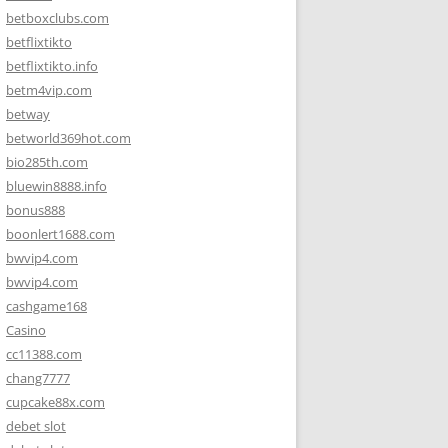
betboxclubs.com
betflixtikto
betflixtikto.info
betm4vip.com
betway
betworld369hot.com
bio285th.com
bluewin8888.info
bonus888
boonlert1688.com
bwvip4.com
bwvip4.com
cashgame168
Casino
cc11388.com
chang7777
cupcake88x.com
debet slot