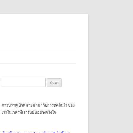
ค้นหา
สำหรับ:
การบรรลุเป้าหมายมักมากับการตัดสินใจของ
เราในเวลาที่เรารับมันอย่างจริงใจ