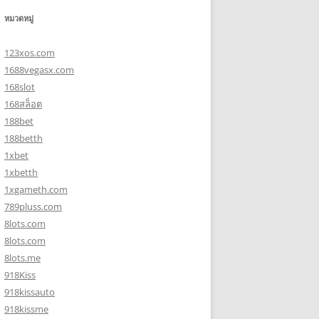
หมวดหมู่
123xos.com
1688vegasx.com
168slot
168สล็อต
188bet
188betth
1xbet
1xbetth
1xgameth.com
789pluss.com
8lots.com
8lots.com
8lots.me
918Kiss
918kissauto
918kissme