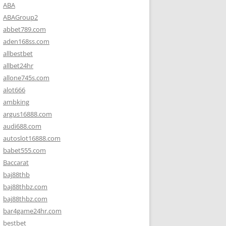
ABA
ABAGroup2
abbet789.com
aden168ss.com
allbestbet
allbet24hr
allone745s.com
alot666
ambking
argus16888.com
audi688.com
autoslot16888.com
babet555.com
Baccarat
baj88thb
baj88thbz.com
baj88thbz.com
bar4game24hr.com
bestbet