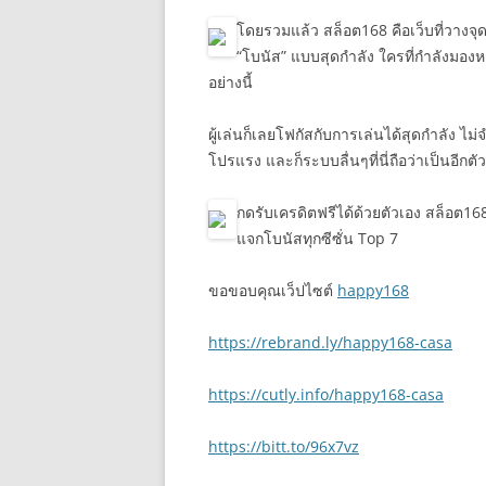
โดยรวมแล้ว สล็อต168 คือเว็บที่วางจุ
“โบนัส” แบบสุดกำลัง ใครที่กำลังมองห
อย่างนี้
ผู้เล่นก็เลยโฟกัสกับการเล่นได้สุดกำลัง ไม่
โปรแรง และก็ระบบลื่นๆที่นี่ถือว่าเป็นอีกตั
กดรับเครดิตฟรีได้ด้วยตัวเอง สล็อต1
แจกโบนัสทุกซีซั่น Top 7
ขอขอบคุณเว็ปไซต์
happy168
https://rebrand.ly/happy168-casa
https://cutly.info/happy168-casa
https://bitt.to/96x7vz