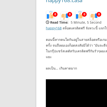
happy168.casa
0
0
0
0
Read Time:
5 Minute, 5 Second
happy168
สล็อตเครดิตฟรี จังหวะนี้ แจกให้จ
ตอนนี้หากคนใดกันอยู่ในสายสล็อตหรือเกม
ครั้ง จนถึงผมเองก็อดสงสัยมิได้ว่า “มันจะดี
ในกรุ๊ปแชร์สเตตัสรับเครดิตฟรีกันรัวๆผ
แยะ
ผลเป็น… เกินคาดมาก