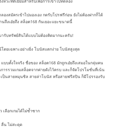
ป็นจังหวะที่ดีเยี่ยมสำหรับเพื่อการเข้าไปทดลอง
ลองสมัครเข้าไปมองเอง กดรับโปรฟรีก่อน ยังไม่ต้องฝากก็ได้
านถึงเอ๋ยถึง สล็อต168 กันเยอะแยะขนาดนี้
ามารับทรัพย์สินได้แบบไม่ต้องคิดมากนะครับ!
์โดยเฉพาะอย่างยิ่ง โบนัสแตกง่าย โบนัสสูงสุด
” แบบตั้งใจจริง ชื่อของ สล็อต168 มักถูกเอ๋ยถึงเสมอในกลุ่มคน
ป็นการรวมเกมสล็อตจากค่ายดังไว้ครบ และก็จัดโปรโมชั่นที่เน้น
ะเป็นสายหมุนชิล สายล่าโบนัส หรือสายฟรีสปิน ก็มีโปรรองรับ
 เลือกเกมได้ไม่ซ้ำซาก
ลื่น ไม่สะดุด