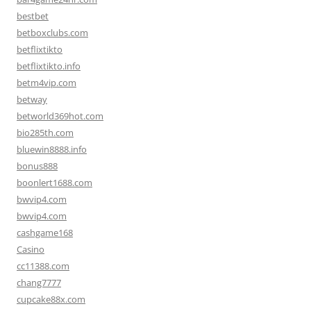
bestbet
betboxclubs.com
betflixtikto
betflixtikto.info
betm4vip.com
betway
betworld369hot.com
bio285th.com
bluewin8888.info
bonus888
boonlert1688.com
bwvip4.com
bwvip4.com
cashgame168
Casino
cc11388.com
chang7777
cupcake88x.com