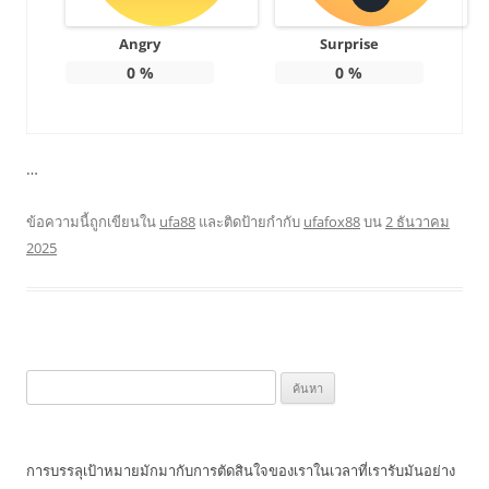
Angry
Surprise
0
%
0
%
…
ข้อความนี้ถูกเขียนใน
ufa88
และติดป้ายกำกับ
ufafox88
บน
2 ธันวาคม
2025
ค้นหา
สำหรับ:
การบรรลุเป้าหมายมักมากับการตัดสินใจของเราในเวลาที่เรารับมันอย่าง