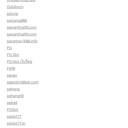
Outdoors
p2vvip
panama888
pananthai99.com
pananthai99.com
paramax1688.info
PG
PG Slot
PG Slot เว็บใหม่
Pg99
pgceo
pggold168bet.com
pgheng
pgheng99
pgk44
PGSlot
pgslot77
pgslot77.in