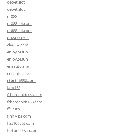
debet slot
debet slot
dr888
dr888bet.com
dr888bet.com
du2477.com
ek4567.com
enjoy24.fun
enjoy24.fun
erisauto.site
erisauto.site
etbet16888.com
faro168
fcharoenkit168.com
fcharoenkit168.com
ff123th
finnivips.com
fizz169bet.com
fortune99vip.com