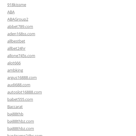
918kissme
ABA
ABAGroup2
abbet789.com
aden168ss.com
allbestbet
allbet24hr
allone745s.com
alot666
ambking
argus16888.com
audi688.com
autoslot16888.com
babet555.com
Baccarat
baj88thb
baj88thbz.com
baj88thbz.com
bar4game24hr.com