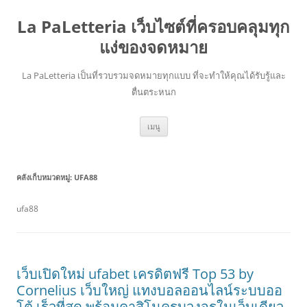
La PaLetteria เว็บไซต์ที่ครอบคลุมทุก
แง่ของจดหมาย
La PaLetteria เป็นที่รวบรวมจดหมายทุกแบบ ที่จะทำให้คุณได้รับรู้และ
ตื่นตระหนก
ข้าม
เมนู
ไป
ยัง
เนื้อหา
คลังเก็บหมวดหมู่:
UFA88
ufa88
เว็บเปิดใหม่ ufabet เครดิตฟรี Top 53 by
Cornelius เว็บใหญ่ แทงบอลออนไลน์ระบบออ
โต้ เร็วที่สุด พร้อมคาสิโนครบวงจรในเว็บเดียว