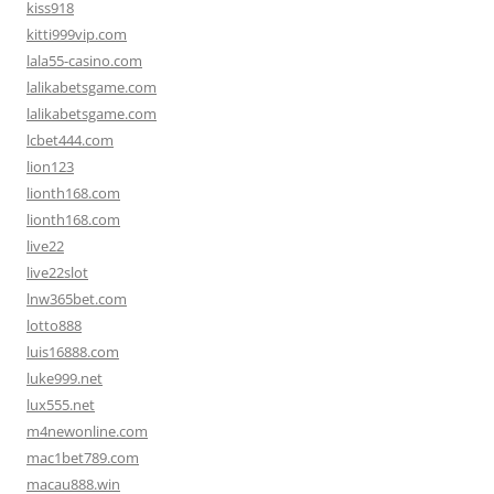
kiss918
kitti999vip.com
lala55-casino.com
lalikabetsgame.com
lalikabetsgame.com
lcbet444.com
lion123
lionth168.com
lionth168.com
live22
live22slot
lnw365bet.com
lotto888
luis16888.com
luke999.net
lux555.net
m4newonline.com
mac1bet789.com
macau888.win