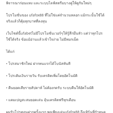
พิจารณาก่อนแทง และระบบไลฟ์สตรีมบางคู่ให้ดูกันใหม่ๆ
โปรโมชั่นของ ufafox88 ที่ไม่ใช่แค่จำนวนหลอก แม้กระนั้นใช้ได้
จริงแล้วก็คุ้มทุกบาทที่ลงทุน
เว็บไซต์นี้ufabetไม่มีโปรโมชั่นเวอร์ๆให้รู้สึกมึนหัว แต่ว่าทุกโปร
ใช้ได้จริง ข้อแม้อ่านแล้วเข้าใจง่าย ไม่มีหมกเม็ด
ได้แก่
• โปรสมาชิกใหม่ ฝากหนแรกได้โบนัสทันที
• โปรเติมเงินรายวัน รับเครดิตเพิ่มโดยอัตโนมัติ
• คืนยอดเสียรายสัปดาห์ ไม่ต้องกดรับ ระบบคืนให้อัตโนมัติ
• แคมเปญสะสมยอดเล่น ลุ้นเครดิตฟรีทุกเดือน
ผมรับโปรตอนฝากครั้งแรก พอเพียงเล่นufafox88 ถึงเทิร์นที่กำหนด