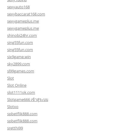
sexyauto168
sexybaccarat168.com
sexygameplus.me
sexygameplus.me
shinobi24hr.com
sing55fun.com
sing55fun.com
six9game.win
sky2899.com
sl99games.com
Slot
Slot Online
slot1111ok.com
Slotgame666 เข้าสู่ระบบ
Slotxo
spbetflik888.com
spbetflik888.com
sretthi99