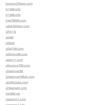
topstar359win.com
tr1688.info
tr1688.info
tree78999.com
udee365day.com
UFA11k
ufa88
ufabet
ufad168.com
ufaheno88.com
ufam11.com
ufanance789.com
ufawinner88
ufawinner99bet.com
uk369clubs.com
ut9winwin.com
ver888.vip
viperpro1.com
viperpro1.net