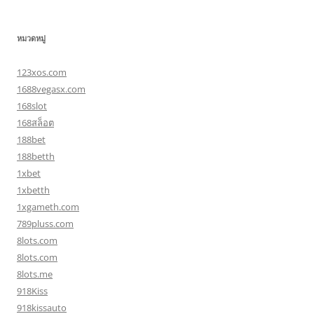
หมวดหมู่
123xos.com
1688vegasx.com
168slot
168สล็อต
188bet
188betth
1xbet
1xbetth
1xgameth.com
789pluss.com
8lots.com
8lots.com
8lots.me
918Kiss
918kissauto