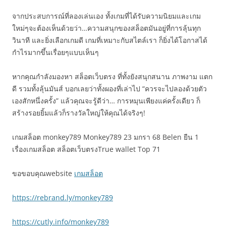
จากประสบการณ์ที่ลองเล่นเอง ทั้งเกมที่ได้รับความนิยมและเกม
ใหม่ๆจะต้องเห็นด้วยว่า…ความสนุกของสล็อตมันอยู่ที่การลุ้นทุก
วินาที และยิ่งเลือกเกมดี เกมที่เหมาะกับสไตล์เรา ก็ยิ่งได้โอกาสได้
กำไรมากขึ้นเรื่อยๆแบบเห็นๆ
หากคุณกำลังมองหา สล็อตเว็บตรง ที่ทั้งยังสนุกสนาน ภาพงาม แตก
ดี รวมทั้งลุ้นมันส์ บอกเลยว่าทั้งผองที่เล่าไป “ควรจะไปลองด้วยตัว
เองสักหนึ่งครั้ง” แล้วคุณจะรู้ดีว่า… การหมุนเพียงแค่ครั้งเดียว ก็
สร้างรอยยิ้มแล้วก็รางวัลใหญ่ให้คุณได้จริงๆ!
เกมสล็อต monkey789 Monkey789 23 มกรา 68 Belen ยืน 1
เรื่องเกมสล็อต สล็อตเว็บตรงTrue wallet Top 71
ขอขอบคุณwebsite
เกมสล็อต
https://rebrand.ly/monkey789
https://cutly.info/monkey789