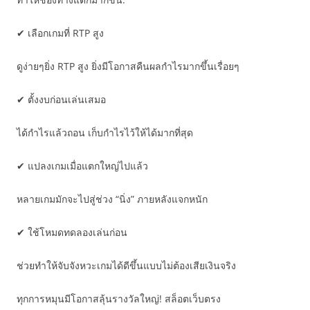
✔ เลือกเกมที่ RTP สูง
ดูง่ายๆยิ่ง RTP สูง ยิ่งมีโอกาสคืนผลกำไรมากขึ้นเรื่อยๆ
✔ ตั้งงบก่อนเล่นเสมอ
ได้กำไรแล้วถอน เก็บกำไรไว้ให้ได้มากที่สุด
✔ แปลงเกมเมื่อแตกใหญ่ไปแล้ว
หลายเกมมักจะไปสู่ช่วง “นิ่ง” ภายหลังแจกหนัก
✔ ใช้โหมดทดลองเล่นก่อน
ช่วยทำให้จับจังหวะเกมได้ดีขึ้นแบบไม่ต้องเสียเงินจริง
ทุกการหมุนมีโอกาสลุ้นรางวัลใหญ่! สล็อตเว็บตรง