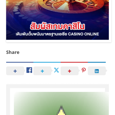
Share