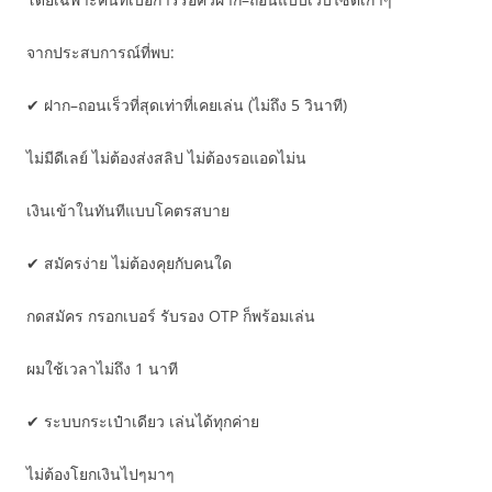
จากประสบการณ์ที่พบ:
✔ ฝาก–ถอนเร็วที่สุดเท่าที่เคยเล่น (ไม่ถึง 5 วินาที)
ไม่มีดีเลย์ ไม่ต้องส่งสลิป ไม่ต้องรอแอดไม่น
เงินเข้าในทันทีแบบโคตรสบาย
✔ สมัครง่าย ไม่ต้องคุยกับคนใด
กดสมัคร กรอกเบอร์ รับรอง OTP ก็พร้อมเล่น
ผมใช้เวลาไม่ถึง 1 นาที
✔ ระบบกระเป๋าเดียว เล่นได้ทุกค่าย
ไม่ต้องโยกเงินไปๆมาๆ