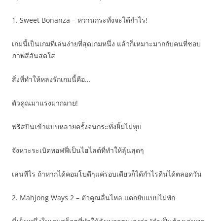
1. Sweet Bonanza – หวานกระทั่งจะได้กำไร!
เกมนี้เป็นเกมที่เล่นง่ายที่สุดเกมหนึ่ง แล้วก็เหมาะมากกับคนที่ชอบ
ภาพสีสันสดใส
สิ่งที่ทำให้หลงรักเกมนี้คือ…
ตัวคูณมาแรงมากมาย!
ฟรีสปินเข้าแบบหลายครั้งจนกระทั่งยิ้มไม่หุบ
จังหวะระเบิดทอฟฟี่เป็นไฮไลต์ที่ทำให้ลุ้นสุดๆ
เล่นทีไร ถ้าหากได้คอมโบดีๆแค่รอบเดียวก็ได้กำไรคืนได้ตลอดวัน
2. Mahjong Ways 2 – ตัวคูณลื่นไหล แตกยับแบบไม่พัก