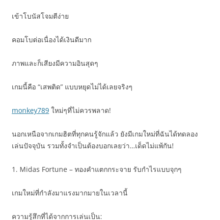
เข้าโบนัสโจมตีง่าย
คอมโบต่อเนื่องได้เงินดีมาก
ภาพและก็เสียงมีความอินสุดๆ
เกมนี้คือ “เสพติด” แบบหยุดไม่ได้เลยจริงๆ
monkey789
ใหม่ๆที่ไม่ควรพลาด!
นอกเหนือจากเกมฮิตที่ทุกคนรู้จักแล้ว ยังมีเกมใหม่ที่ฉันได้ทดลอง
เล่นปัจจุบัน รวมทั้งจำเป็นต้องบอกเลยว่า…เด็ดไม่แพ้กัน!
1. Midas Fortune – ทองคำแตกกระจาย รับกำไรแบบจุกๆ
เกมใหม่ที่กำลังมาแรงมากมายในเวลานี้
ความรู้สึกที่ได้จากการเล่นเป็น: