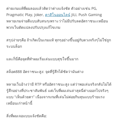
ค่ายเกมแท้ที่ผมลองแล้วคิดว่าต่างแจ้งชัด ตัวอย่างเช่น PG,
Pragmatic Play, Joker,
คาสิโนออนไลน์
JILI, Push Gaming
หลายเกมจ่ายดีแบบสับสนๆเพราะว่าไม่มีปรับลดอัตราชนะเหมือน
พวกเว็บดัดแปลงปรับปรุงแก้ไขเกม
สรุปง่ายๆคือ ถ้าเกิดเป็นเกมแท้ ทุกๆอย่างขึ้นอยู่กับดวงจริงๆไม่ใช่ถูก
ระบบล็อก
และก็นี่คือจุดที่ทำผมเริ่มเล่นแบบสุขใจขึ้นมาก
สล็อต888 อัตราชนะสูง: จุดที่รู้สึกได้ชัดว่ามันต่าง
หลายเว็บอ้างว่ามี RTP หรืออัตราชนะสูง แต่ว่าพอเล่นจริงกลับไม่ได้
รู้สึกอย่างที่ประชาสัมพันธ์ แต่เว็บที่ผมเล่นล่าสุดนี่ต่างออกไปจริงๆ
แบบ “เห็นด้วยตา” เนื่องจากเกมที่เล่นไม่ค่อยกินทุนแบบร้ายแรง
เหมือนเก่าหน้านี้
สิ่งที่ผมเจอแบบแจ้งชัดคือ: