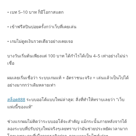
• เบท 5–10 บาท ก็มีโอกาสแตก
• เข้าฟรีสปินบ่อยครั้งกว่าเว็บที่เคยเล่น
• เกมไม่ดูดเงินรวดเดียวอย่างเคยเจอ
บางวันเริ่มต้นเพียงแต่ 100 บาท ได้กำไรได้เป็น 4–5 เท่าอย่างไม่น่า
เชื่อ
ผมเลยเริ่มเชื่อว่า ระบบเกมแท้ + อัตราชนะจริง = เล่นแล้วเป็นไปได้
อย่างมากกว่าเดิมหลายเท่า
สล็อต888
ระบบออโต้แบบใหม่ล่าสุด: สิ่งที่ทำให้ทราบเลยว่า “เว็บ
แห่งนี้ของแท้”
ช่วงแรกผมไม่คิดว่าระบบออโต้จะสำคัญ แม้กระนั้นภายหลังจากได้
ลองระบบที่ปรับปรุงใหม่จริงๆเลยทราบว่ามันช่วยประหยัดเวลามาก
โดยเฉพาะคนที่เบื่อการรอคิวฝาก–ถอนแบบเว็บไซต์เก่าๆ