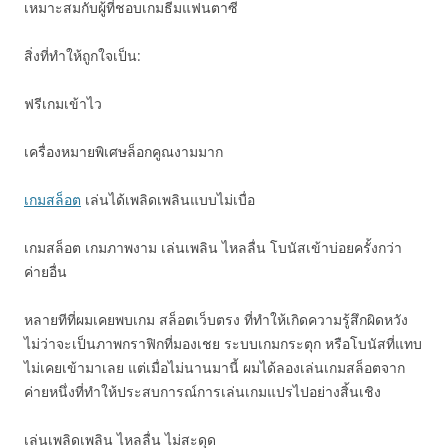
เหมาะสมกับผู้ที่ชอบเกมธีมแฟนตาซี
สิ่งที่ทำให้ถูกใจเป็น:
ฟรีเกมเข้าไว
เครื่องหมายพิเศษล็อกคูณงามมาก
เกมสล็อต
เล่นได้เพลิดเพลินแบบไม่เบื่อ
เกมสล็อต เกมภาพงาม เล่นเพลิน ไหลลื่น โบนัสเข้าบ่อยครั้งกว่า
ค่ายอื่น
หลายทีที่ผมเคยพบเกม สล็อตเว็บตรง ที่ทำให้เกิดความรู้สึกผิดหวัง
ไม่ว่าจะเป็นภาพกราฟิกที่มองเชย ระบบเกมกระตุก หรือโบนัสที่แทบ
ไม่เคยเข้ามาเลย แต่เมื่อไม่นานมานี้ ผมได้ลองเล่นเกมสล็อตจาก
ค่ายหนึ่งที่ทำให้ประสบการณ์การเล่นเกมแปรไปอย่างสิ้นเชิง
เล่นเพลิดเพลิน ไหลลื่น ไม่สะดุด