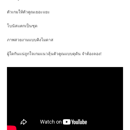
ตัวเกมให้ตัวคูณเยอะแยะ
โบนัสแตกเป็นชุด
ภาพสวยงามแบบคิงไมดาส
ผู้ใดกันแน่ถูกใจเกมแนวลุ้นตัวคูณแบบดุดัน จำต้องลอง!