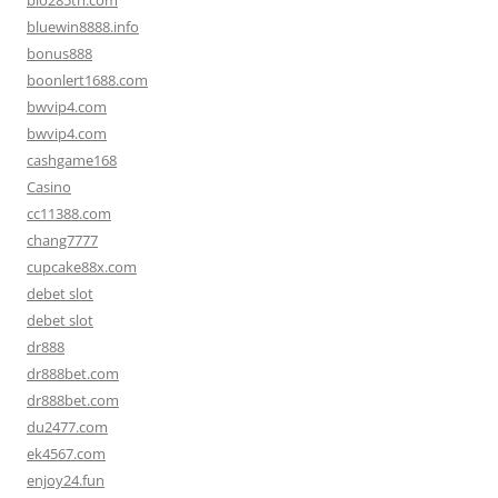
bio285th.com
bluewin8888.info
bonus888
boonlert1688.com
bwvip4.com
bwvip4.com
cashgame168
Casino
cc11388.com
chang7777
cupcake88x.com
debet slot
debet slot
dr888
dr888bet.com
dr888bet.com
du2477.com
ek4567.com
enjoy24.fun