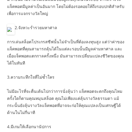
แจ็คพอตมีมูลค่าเป็นอันมาก โดยไม่ต้องรอคอยให้ถึงรอบปกติสำหรับ
เพื่อการแจกรางวัลใหญ่
2.จังหวะร่ำรวยมหาศาล
การเล่นสล็อตโปรเกรสซีฟนั้นไม่จำเป็นที่ต้องลงทุนสูง แต่ว่าค่าของ
แจ็คพอตที่คุณสามารถลุ้นได้ในแต่ละรอบนั้นมีมูลค่ามหาศาล และ
เมื่อแจ็คพอตแตกกาลครั้งหนึ่ง มันสามารถเปลี่ยนแปลงชีวิตของคุณ
ได้ในทันที
3.ความระทึกใจที่ไม่ซ้ำใคร
ไม่มีอะไรที่จะตื่นเต้นไปกว่าการนั่งลุ้นว่า แจ็คพอตจะตกถึงคุณไหม
ครั้งใดก็ตามคุณหมุนสล็อต คุณไม่เพียงแค่ลุ้นรางวัลธรรมดา แม้
กระนั้นยังลุ้นรางวัลแจ็คพอตที่อาจจะก่อให้คุณแปลงเป็นเศรษฐีได้
ด้านในไม่กี่นาที
4.มีเกมให้เลือกนานัปการ