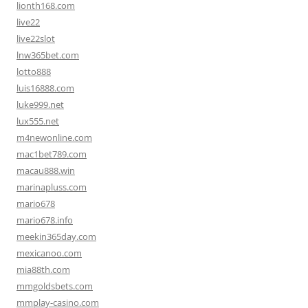
lionth168.com
live22
live22slot
lnw365bet.com
lotto888
luis16888.com
luke999.net
lux555.net
m4newonline.com
mac1bet789.com
macau888.win
marinapluss.com
mario678
mario678.info
meekin365day.com
mexicanoo.com
mia88th.com
mmgoldsbets.com
mmplay-casino.com