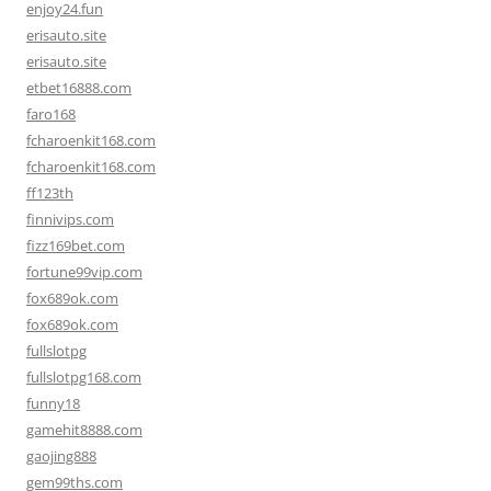
enjoy24.fun
erisauto.site
erisauto.site
etbet16888.com
faro168
fcharoenkit168.com
fcharoenkit168.com
ff123th
finnivips.com
fizz169bet.com
fortune99vip.com
fox689ok.com
fox689ok.com
fullslotpg
fullslotpg168.com
funny18
gamehit8888.com
gaojing888
gem99ths.com