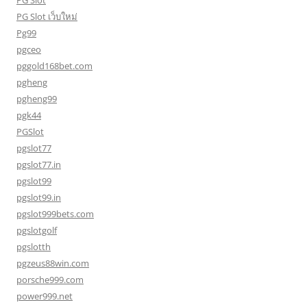
PG Slot
PG Slot เว็บใหม่
Pg99
pgceo
pggold168bet.com
pgheng
pgheng99
pgk44
PGSlot
pgslot77
pgslot77.in
pgslot99
pgslot99.in
pgslot999bets.com
pgslotgolf
pgslotth
pgzeus88win.com
porsche999.com
power999.net