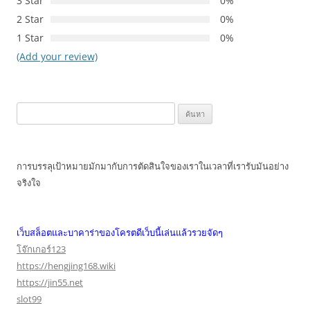
3 Star
0%
2 Star
0%
1 Star
0%
(Add your review)
ค้นหา
สำหรับ:
การบรรลุเป้าหมายมักมากับการตัดสินใจของเราในเวลาที่เรารับมันอย่าง
จริงใจ
เว็บสล็อตและบาคาร่าของโครตดีเว็บนี้เล่นแล้วรวยจัดๆ
โจ๊กเกอร์123
https://hengjing168.wiki
https://jin55.net
slot99