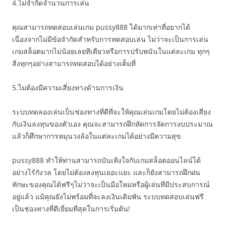
4.ไม่จำกัดจำนวนการเล่น
คุณสามารถทดสอบเล่นเกม pussy888 ได้มากเท่าที่อยากได้
เนื่องจากไม่มีข้อจำกัดสำหรับการทดสอบเล่น ไม่ว่าจะเป็นการเล่น
เกมสล็อตมากไม่น้อยเลยทีเดียวหรือการปรับพนันในแต่ละเกม ทุกๆ
สิ่งทุกๆอย่างสามารถทดสอบได้อย่างเต็มที่
5.ไม่ต้องมีความเสี่ยงทางด้านการเงิน
ระบบทดลองเล่นเป็นช่องทางที่ดีที่จะให้คุณเล่นเกมโดยไม่ต้องเสี่ยง
กับเงินลงทุนของตัวเอง คุณจะสามารถฝึกหัดการจัดการงบประมาณ
แล้วก็ศึกษาการหมุนวงล้อในแต่ละเกมได้อย่างมีความสุข
pussy888 ทำให้ท่านสามารถบันเทิงใจกับเกมสล็อตออนไลน์ได้
อย่างไร้กังวล โดยไม่ต้องลงทุนเยอะแยะ และก็ยังสามารถฝึกฝน
ทักษะของคุณได้ฟรีๆไม่ว่าจะเป็นมือใหม่หรือผู้เล่นที่มีประสบการณ์
อยู่แล้ว แม้คุณยังไม่พร้อมที่จะลงเงินเดิมพัน ระบบทดสอบเล่นฟรี
เป็นช่องทางที่ดีเยี่ยมที่สุดในการเริ่มต้น!