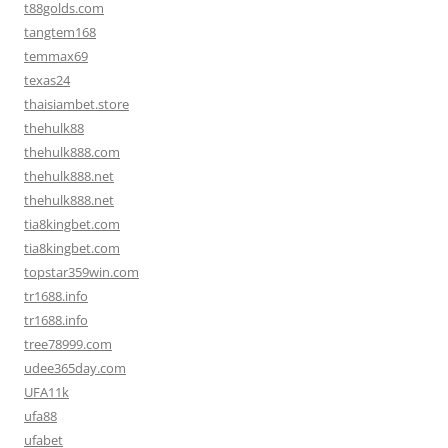
t88golds.com
tangtem168
temmax69
texas24
thaisiambet.store
thehulk88
thehulk888.com
thehulk888.net
thehulk888.net
tia8kingbet.com
tia8kingbet.com
topstar359win.com
tr1688.info
tr1688.info
tree78999.com
udee365day.com
UFA11k
ufa88
ufabet