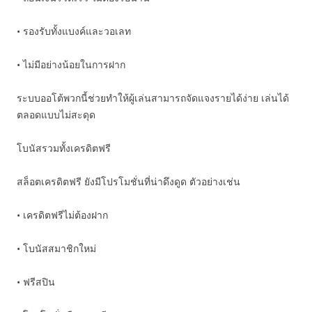
• รองรับทั้งแบงค์และวอเลท
• ไม่มีอย่างน้อยในการฝาก
ระบบออโต้พวกนี้ช่วยทำให้ผู้เล่นสามารถจัดแจงรายได้ง่าย เล่นได้
ตลอดแบบไม่สะดุด
โบนัสรวมทั้งเครดิตฟรี
สล็อตเครดิตฟรี ยังมีโปรโมชั่นที่น่าดึงดูด ตัวอย่างเช่น
• เครดิตฟรีไม่ต้องฝาก
• โบนัสสมาชิกใหม่
• ฟรีสปิน