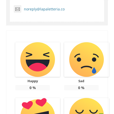
noreply@lapaletteria.co
Happy
Sad
0
%
0
%