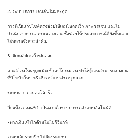
2. ระบบเสถียร เล่นลื่นไม่มีสะดุด
การที่เป็นเว็บไซต์ตรงช่วยให้เกมโหลดเร็ว ภาพชัดเจน และไม่
กำเนิดอาการแลคระหว่างเล่น ซึ่งช่วยให้ประสบการณ์ดียิ่งขึ้นและ
ไม่พลาดจังหวะสำคัญ
3. มีเกมอัปเดตใหม่ตลอด
เกมสล็อตใหม่ๆถูกเพิ่มเข้ามาโดยตลอด ทำให้ผู้เล่นสามารถลองเกม
ที่มีโบนัสใหม่ หรือฟีเจอร์แตกง่ายอยู่ตลอด
ระบบฝาก-ถอนออโต้ เร็ว
อีกหนึ่งจุดเด่นที่จำเป็นมากคือระบบการคลังแบบอัตโนมัติ
• ฝากเงินเข้าไวด้านในไม่กี่วินาที
• ถอนเงินรวดเร็ว ไม่ต้องรอนาน