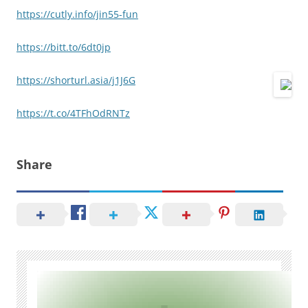
https://cutly.info/jin55-fun
https://bitt.to/6dt0jp
https://shorturl.asia/j1J6G
https://t.co/4TFhOdRNTz
Share