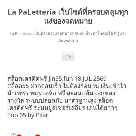
La PaLetteria เว็บไซต์ที่ครอบคลุมทุก
แง่ของจดหมาย
La PaLetteria เป็นที่รวบรวมจดหมายทุกแบบ ที่จะทำให้คุณได้รับรู้และ
ตื่นตระหนก
ข้าม
เมนู
ไป
ยัง
เนื้อหา
สล็อตเครดิตฟรี Jin55.fun 18 JUL 2569
สล็อต55 ฝากถอนเร็ว ไม่ต้องรอนาน เงินเข้าไว
นำเพชร หมุนกงล้อ ฟรี สะสมแต้มแลกของ
รางวัล ระบบปลอดภัย มาตรฐานสูง สล็อต
เครดิตฟรี ระบบยูสเซอร์เสถียร เล่นได้ยาวๆ
Top 65 by Pilar