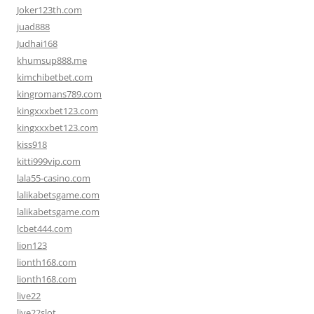
Joker123th.com
juad888
Judhai168
khumsup888.me
kimchibetbet.com
kingromans789.com
kingxxxbet123.com
kingxxxbet123.com
kiss918
kitti999vip.com
lala55-casino.com
lalikabetsgame.com
lalikabetsgame.com
lcbet444.com
lion123
lionth168.com
lionth168.com
live22
live22slot