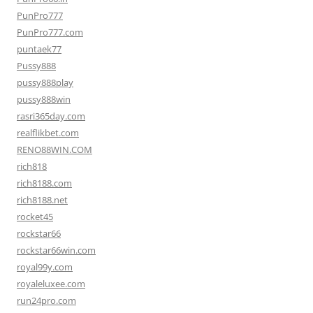
PunPro777
PunPro777.com
puntaek77
Pussy888
pussy888play
pussy888win
rasri365day.com
realflikbet.com
RENO88WIN.COM
rich818
rich8188.com
rich8188.net
rocket45
rockstar66
rockstar66win.com
royal99y.com
royaleluxee.com
run24pro.com