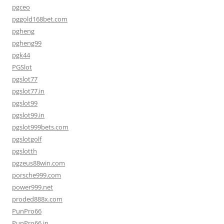
pgceo
pggold168bet.com
pgheng
pgheng99
pgk44
PGSlot
pgslot77
pgslot77.in
pgslot99
pgslot99.in
pgslot999bets.com
pgslotgolf
pgslotth
pgzeus88win.com
porsche999.com
power999.net
proded888x.com
PunPro66
PunPro66.in