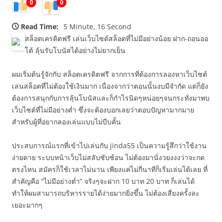
0
0
Read Time:
5 Minute, 16 Second
สล็อตเครดิตฟรี เล่นเว็บไซต์สล็อตที่ไม่มีอย่างน้อย ฝาก-ถอนออ
โต้ ลุ้นรับโบนัสได้อย่างไม่ยากเย็น
ผมเริ่มต้นรู้จักกับ สล็อตเครดิตฟรี จากการที่ต้องการลองหาเว็บไซต์
เล่นสล็อตที่ไม่ต้องใช้เงินมาก เนื่องจากว่าตอนนั้นงบมีจำกัด แต่ก็ยัง
ต้องการสนุกกับการลุ้นโบนัสและก็กำไรนิดๆหน่อยๆจนกระทั่งมาพบ
เว็บไซต์ที่ไม่มีอย่างต่ำ ซึ่งจะต้องบอกเลยว่าตอบปัญหามากมาย
สำหรับผู้ที่อยากลองเล่นแบบไม่บีบคั้น
ประสบการณ์แรกที่เข้าไปเล่นกับ jinda55 เป็นความรู้สึกว่าใช้งาน
ง่ายดาย ระบบหน้าเว็บไม่สลับซับซ้อน ไม่ต้องมานั่งวยงงงว่าจะกด
ตรงไหน สมัครก็ใช้เวลาไม่นาน เพียงแค่ไม่กี่นาทีก็เริ่มเล่นได้เลย ที่
สำคัญคือ “ไม่มีอย่างต่ำ” จริงๆจะฝาก 10 บาท 20 บาท ก็เล่นได้
ทำให้ผมสามารถบริหารรายได้ง่ายมากยิ่งขึ้น ไม่ต้องเสี่ยงครั้งละ
เยอะมากๆ