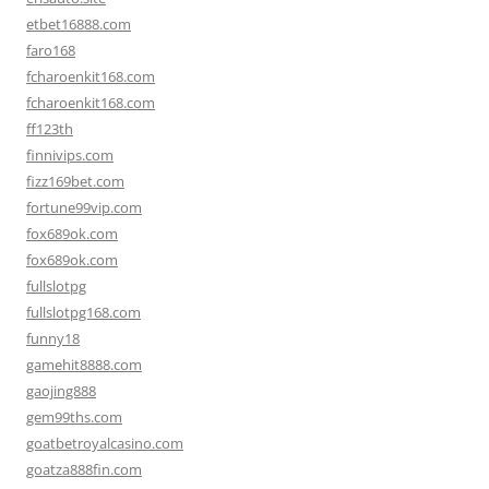
etbet16888.com
faro168
fcharoenkit168.com
fcharoenkit168.com
ff123th
finnivips.com
fizz169bet.com
fortune99vip.com
fox689ok.com
fox689ok.com
fullslotpg
fullslotpg168.com
funny18
gamehit8888.com
gaojing888
gem99ths.com
goatbetroyalcasino.com
goatza888fin.com