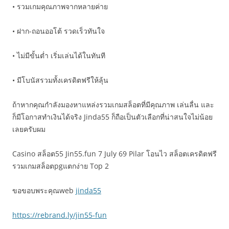
• รวมเกมคุณภาพจากหลายค่าย
• ฝาก-ถอนออโต้ รวดเร็วทันใจ
• ไม่มีขั้นต่ำ เริ่มเล่นได้ในทันที
• มีโบนัสรวมทั้งเครดิตฟรีให้ลุ้น
ถ้าหากคุณกำลังมองหาแหล่งรวมเกมสล็อตที่มีคุณภาพ เล่นลื่น และ
ก็มีโอกาสทำเงินได้จริง Jinda55 ก็ถือเป็นตัวเลือกที่น่าสนใจไม่น้อย
เลยครับผม
Casino สล็อต55 Jin55.fun 7 July 69 Pilar โอนไว สล็อตเครดิตฟรี
รวมเกมสล็อตpgแตกง่าย Top 2
ขอขอบพระคุณweb
jinda55
https://rebrand.ly/jin55-fun