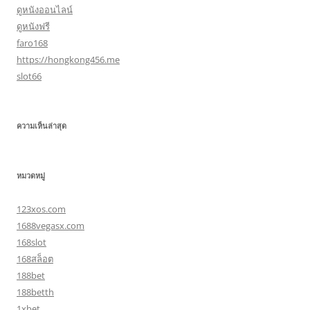
ดูหนังออนไลน์
ดูหนังฟรี
faro168
https://hongkong456.me
slot66
ความเห็นล่าสุด
หมวดหมู่
123xos.com
1688vegasx.com
168slot
168สล็อต
188bet
188betth
1xbet