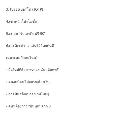
3.รับรองเบอร์โทร (OTP)
4.เข้าหน้าโปรโมชั่น
5.กดปุ่ม “รับเครดิตฟรี 50”
6.เครดิตเข้า → เล่นได้โดยทันที
เหมาะสมกับคนไหน?
• มือใหม่ที่ต้องการลองเล่นสล็อตฟรี
• คนงบน้อย ไม่อยากเสี่ยงเงิน
• สายปั่นสล็อต ลองเกมใหม่ๆ
• คนที่ต้องการ “ปั้นทุน” จาก 0