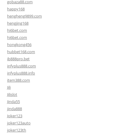
gobaza88.com
happy168
hengheng9899.com
hengjing168
hi6bet.com
hi6bet.com
hongkong456
hubbet168.com
ib888pro.bet
infyplus888.com
infyplus888.info
item388.com
Jili
Jilislot
Jinda55
jinda888
Joker123
joker123auto
joker123th