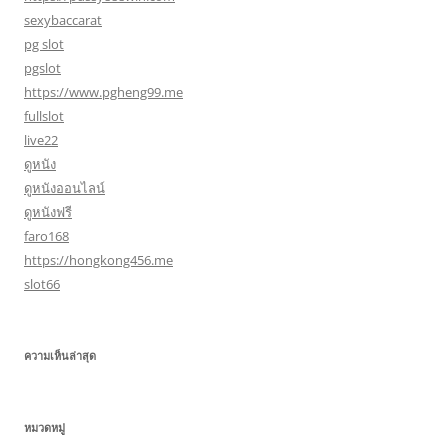
sexybaccarat
pg slot
pgslot
https://www.pgheng99.me
fullslot
live22
ดูหนัง
ดูหนังออนไลน์
ดูหนังฟรี
faro168
https://hongkong456.me
slot66
ความเห็นล่าสุด
หมวดหมู่