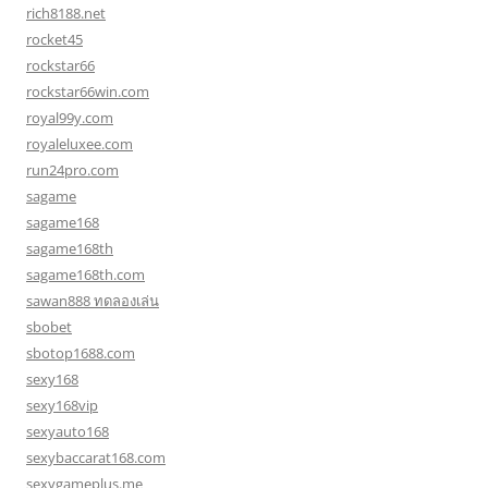
rich8188.net
rocket45
rockstar66
rockstar66win.com
royal99y.com
royaleluxee.com
run24pro.com
sagame
sagame168
sagame168th
sagame168th.com
sawan888 ทดลองเล่น
sbobet
sbotop1688.com
sexy168
sexy168vip
sexyauto168
sexybaccarat168.com
sexygameplus.me