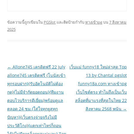
ข้อความนี้ถูกเขียนใน
PGSlot
และติดป้ายกำกับ
ทางเข้าpg
บน
7 สิงหาคม
2025
เมนู
←
Allone745 เครดิตฟรี 22 July
เว็บแม่ funny18 ใหม่ล่าสุด Top
นำทาง
allone745 เครดิตฟรี {โบนัสเข้า
13 by Chantal pgslot
เรื่อง
ทุกรอบฝาก}{รับอัตโนมัติไม่ต้อง
funny18a.com ทางเข้าpg
กด}{ไม่มีจำกัดยอดถอน}{ทีมงาน
เว็บไซต์ตรง ทำไมถึงเป็นเว็บ
ตอบไวบริการดีเยี่ยม}พร้อมดูแล
สล็อตที่มาแรงที่สุดในไทย 22
ตลอด 24 ชม.{ใส่ใจทุกยูสทุก
สิงหาคม 2568 พนัน
→
ปัญหา}{เว็บตรงจ่ายจริงไม่มี
ประวัติโกง}{แตกเท่าไหร่ก็ถอน
ได้}{ไม่มีการล็อกยูสแน่นอน} Top