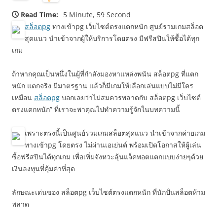
Read Time:
5 Minute, 59 Second
สล็อตpg
ทางเข้าpg เว็บไซต์ตรงแตกหนัก ศูนย์รวมเกมสล็อต
สุดแนว นำเข้าจากผู้ให้บริการโดยตรง มีฟรีสปินให้ซื้อได้ทุก
เกม
ถ้าหากคุณเป็นหนึ่งในผู้ที่กำลังมองหาแหล่งพนัน สล็อตpg ที่แตก
หนัก แตกจริง มีมาตรฐาน แล้วก็มีเกมให้เลือกเล่นแบบไม่มีใคร
เหมือน
สล็อตpg
บอกเลยว่าไม่สมควรพลาดกับ สล็อตpg เว็บไซต์
ตรงแตกหนัก” ที่เราจะพาคุณไปทำความรู้จักในบทความนี้
เพราะตรงนี้เป็นศูนย์รวมเกมสล็อตสุดแนว นำเข้าจากค่ายเกม
ทางเข้าpg โดยตรง ไม่ผ่านเอเย่นต์ พร้อมเปิดโอกาสให้ผู้เล่น
ซื้อฟรีสปินได้ทุกเกม เพื่อเพิ่มจังหวะลุ้นแจ็คพอตแตกแบบง่ายๆด้วย
เงินลงทุนที่คุ้มค่าที่สุด
ลักษณะเด่นของ สล็อตpg เว็บไซต์ตรงแตกหนัก ที่นักปั่นสล็อตห้าม
พลาด