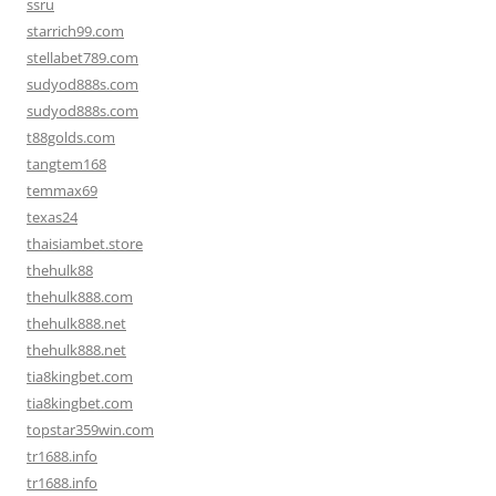
ssru
starrich99.com
stellabet789.com
sudyod888s.com
sudyod888s.com
t88golds.com
tangtem168
temmax69
texas24
thaisiambet.store
thehulk88
thehulk888.com
thehulk888.net
thehulk888.net
tia8kingbet.com
tia8kingbet.com
topstar359win.com
tr1688.info
tr1688.info