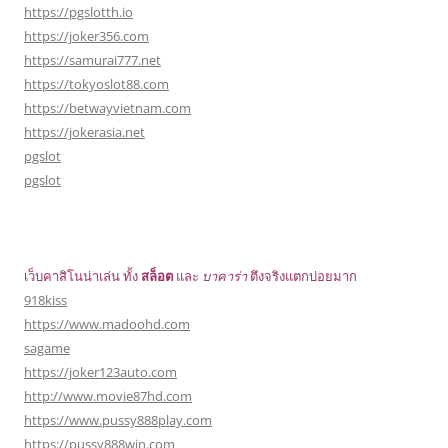
https://pgslotth.io
https://joker356.com
https://samurai777.net
https://tokyoslot88.com
https://betwayvietnam.com
https://jokerasia.net
pgslot
pgslot
เว็บคาสิโนน่าเล่น ทั้ง
สล็อต
และ
บาคาร่า
ตึงจริงแตกบ่อยมาก
918kiss
https://www.madoohd.com
sagame
https://joker123auto.com
http://www.movie87hd.com
https://www.pussy888play.com
https://pussy888win.com