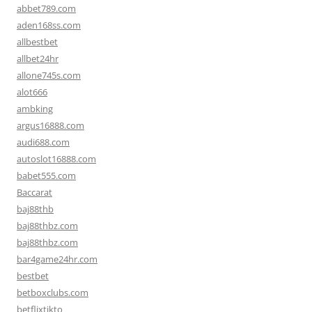
abbet789.com
aden168ss.com
allbestbet
allbet24hr
allone745s.com
alot666
ambking
argus16888.com
audi688.com
autoslot16888.com
babet555.com
Baccarat
baj88thb
baj88thbz.com
baj88thbz.com
bar4game24hr.com
bestbet
betboxclubs.com
betflixtikto