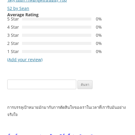
52 by Sean
Average Rating
5 Star
0%
4 Star
0%
3 Star
0%
2 Star
0%
1 Star
0%
(Add your review)
ค้นหา
สำหรับ:
การบรรลุเป้าหมายมักมากับการตัดสินใจของเราในเวลาที่เรารับมันอย่าง
จริงใจ