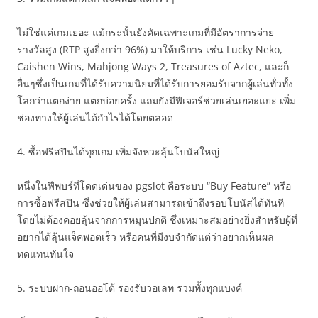
ไม่ใช่แค่เกมเยอะ แม้กระนั้นยังคัดเฉพาะเกมที่มีอัตราการจ่าย
รางวัลสูง (RTP สูงยิ่งกว่า 96%) มาให้บริการ เช่น Lucky Neko,
Caishen Wins, Mahjong Ways 2, Treasures of Aztec, และก็
อื่นๆซึ่งเป็นเกมที่ได้รับความนิยมที่ได้รับการยอมรับจากผู้เล่นทั่วทั้ง
โลกว่าแตกง่าย แตกบ่อยครั้ง แถมยังมีฟีเจอร์ช่วยเล่นเยอะแยะ เพิ่ม
ช่องทางให้ผู้เล่นได้กำไรได้โดยตลอด
4. ซื้อฟรีสปินได้ทุกเกม เพิ่มจังหวะลุ้นโบนัสใหญ่
หนึ่งในฟีพบร์ที่โดดเด่นของ pgslot คือระบบ “Buy Feature” หรือ
การซื้อฟรีสปิน ซึ่งช่วยให้ผู้เล่นสามารถเข้าถึงรอบโบนัสได้ทันที
โดยไม่ต้องคอยลุ้นจากการหมุนปกติ ซึ่งเหมาะสมอย่างยิ่งสำหรับผู้ที่
อยากได้ลุ้นแจ็คพอตเร็ว หรือคนที่มีงบจำกัดแต่ว่าอยากเห็นผล
ทดแทนทันใจ
5. ระบบฝาก-ถอนออโต้ รองรับวอเลท รวมทั้งทุกแบงค์