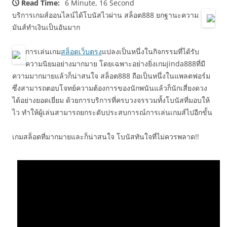
Read Time:
6 Minute, 16 Second
บริการเกมส์ออนไลน์ได้โบนัสไวผ่าน สล็อต888 ยกฐานะความ
มันส์ทำเงินเป็นอันมาก
การเล่นเกม
สล็อตเว็บตรง
แปลงเป็นหนึ่งในกิจกรรมที่ได้รับ
ความนิยมอย่างมากมาย โดยเฉพาะอย่างยิ่งเกมjinda888ที่มี
ความมากมายแล้วก็น่าสนใจ สล็อต888 ถือเป็นหนึ่งในแพลตฟอร์ม
ซึ่งสามารถตอบโจทย์ความต้องการของนักพนันแล้วก็นักเสี่ยงดวง
ได้อย่างยอดเยี่ยม ด้วยการบริการที่ครบวงจรรวมทั้งโบนัสที่มอบให้
ไว ทำให้ผู้เล่นสามารถยกระดับประสบการณ์การเล่นเกมส์ไปอีกขั้น
เกมสล็อตที่มากมายและก็น่าสนใจ โบนัสทันใจที่ไม่ควรพลาด!!