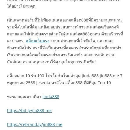
ได้อย่างไม่สะดุด
เป็นแพลตฟอร์มที่ไม่เพียงแค่เสนอเกมสล็อต888ที่มีความสนุกสนาน
รวมทั้งโบนัสที่คุ้ม แต่ยังมอบประสบการณ์การเล่นสล็อตเว็บตรงที่
สบายและไม่เป็นอันตรายสำหรับผู้เล่นสล็อต888ทุกคน ด้วยบริการที่
ครบวงจร,
สล็อตเว็บตรง
ระบบฝาก-ถอนที่เร็วทันใจ, และคณะ
ทำงานมือโปร ตรงนี้จึงเป็นลู่ทางที่สมควรสำหรับนักพนันที่อยากทำ
เงินจากเกมสล็อตเว็บตรงอย่างเอาจริงเอาจัง และยกระดับความ
มันส์และความสนุกสนานให้สูงสุดในทุกการเดิมพัน!
สล็อตฝาก 10 รับ 100 โปรโมชั่นใหม่ล่าสุด jinda888 jin888.me 7
พฤษภาคม 2568 Jesenia คาสิโน สล็อต888 ที่ดีที่สุด Top 10
ขอขอบคุณมากที่มา
jinda888
https://bit.ly/jin888-me
https://rebrand.ly/jin888-me