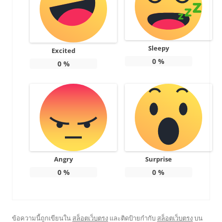
Sleepy
Excited
0
%
0
%
Angry
Surprise
0
%
0
%
ข้อความนี้ถูกเขียนใน
สล็อตเว็บตรง
และติดป้ายกำกับ
สล็อตเว็บตรง
บน