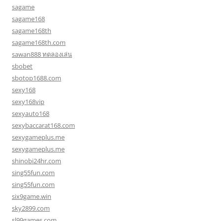
sagame
sagame168
sagame168th
sagame168th.com
sawan888 ทดลองเล่น
sbobet
sbotop1688.com
sexy168
sexy168vip
sexyauto168
sexybaccarat168.com
sexygameplus.me
sexygameplus.me
shinobi24hr.com
sing55fun.com
sing55fun.com
six9game.win
sky2899.com
sl99games.com