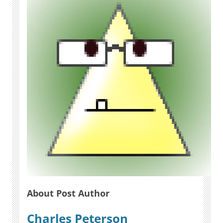
About Post Author
Charles Peterson