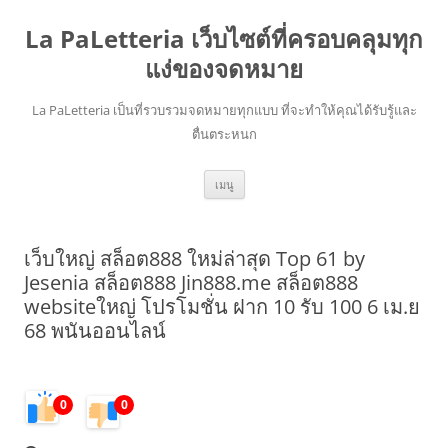
La PaLetteria เว็บไซต์ที่ครอบคลุมทุก
แง่ของจดหมาย
La PaLetteria เป็นที่รวบรวมจดหมายทุกแบบ ที่จะทำให้คุณได้รับรู้และ
ตื่นตระหนก
ข้าม
เมนู
ไป
ยัง
เนื้อหา
เว็บใหญ่ สล็อต888 ใหม่ล่าสุด Top 61 by
Jesenia สล็อต888 Jin888.me สล็อต888
websiteใหญ่ โปรโมชั่น ฝาก 10 รับ 100 6 เม.ย
68 พนันออนไลน์
0
0