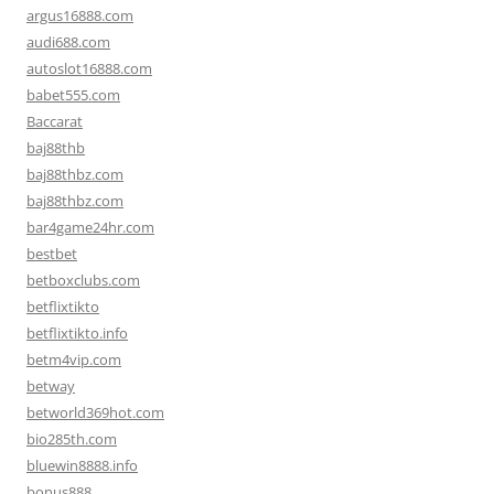
argus16888.com
audi688.com
autoslot16888.com
babet555.com
Baccarat
baj88thb
baj88thbz.com
baj88thbz.com
bar4game24hr.com
bestbet
betboxclubs.com
betflixtikto
betflixtikto.info
betm4vip.com
betway
betworld369hot.com
bio285th.com
bluewin8888.info
bonus888