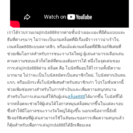
เราได้รวบรวมเกมJinda888จากค่ายชั้นนำเยอะแยะที่มีต้นแบบและ
ธีมที่ต่างๆนาๆ ไม่ว่าจะเป็นเกมสล็อตที่มีเรื่องมีราวราวน่าเร้าใจ,
เกมสล็อต888แบบคลาสสิก, หรือแม้แต่เกมสล็อตที่มีฟีเจอร์พิเศษที่
ช่วยเพิ่มโอกาสสำหรับการชนะรางวัลใหญ่ ผู้เล่นสามารถเลือกเล่น
ตามความชอบแล้วก็สไตล์ที่ตนเองต้องการได้ หนึ่งในจุดเด่นของ
การเล่นjinda888ผ่าน สล็อต คือ โบนัสที่มอบให้ไวรวมทั้งมีความ
มากมาย ไม่ว่าจะเป็นโบนัสสมัครเป็นสมาชิกใหม่, โบนัสฝากเงินหน
แรก, หรือแม้กระทั้งโบนัสพิเศษสำหรับสมาชิกเก่า โปรโมชั่นพวกนี้
ช่วยเพิ่มช่องทางสำหรับในการทำเงินและเพิ่มความสนุกสนาน
สำหรับในการเล่นเกมส์ให้กับผู้เล่น
สล็อต888
ได้มากขึ้น โบนัสที่ได้
จากสล็อตจะช่วยให้ผู้เล่นได้โอกาสหมุนสล็อตมากขึ้นในแต่ละรอบ
ซึ่งทำให้มีโอกาสชนะรางวัลใหญ่ได้สูงขึ้น นอกเหนือจากนี้ยังมี
ฟีเจอร์พิเศษที่ผู้เล่นสามารถใช้ในลัษณะของการเพิ่มความสนุกแล้ว
ก็คุ้มสำหรับเพื่อการเล่นjinda888ได้อีกเพียบเลย