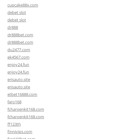
cupcake88x.com
debet slot
debet slot
dr888
dr888bet.com
dr888bet.com
du2477.com
ek4567.com
enjoy24.fun
enjoy24.fun
erisauto.site
erisauto.site
etbet16888.com
faro168
fcharoenkit168.com
fcharoenkit168.com
ff123th
finnivips.com