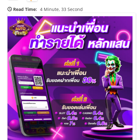
Read Time:
4 Minute, 33 Second