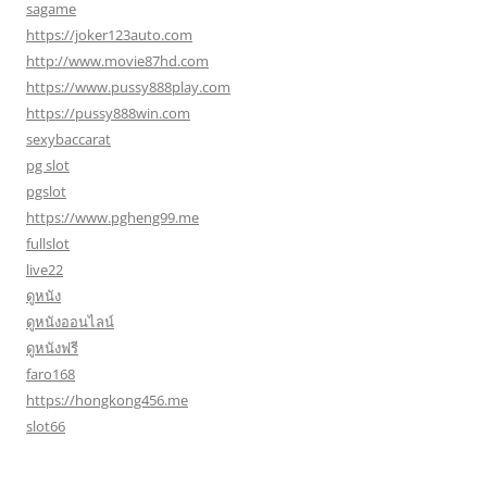
sagame
https://joker123auto.com
http://www.movie87hd.com
https://www.pussy888play.com
https://pussy888win.com
sexybaccarat
pg slot
pgslot
https://www.pgheng99.me
fullslot
live22
ดูหนัง
ดูหนังออนไลน์
ดูหนังฟรี
faro168
https://hongkong456.me
slot66