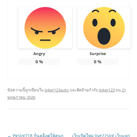
Angry
Surprise
0
%
0
%
ข้อความนี้ถูกเขียนใน
joker123auto
และติดป้ายกำกับ
Joker123
บน
21
พฤษภาคม 2026
เมนู
←
Pgslot718 ปั่นสล็อตให้สนุก
เว็บเปิดใหม่ live22slot เว็บแจก