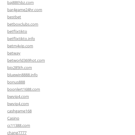
baj88thbz.com
bar4game24hr.com
bestbet
betboxclubs.com
betflixtikto
betflixtikto.info
betm4vip.com
betway
betworld369hot.com
bio285th.com
bluewin8888.info
bonus888
boonlert1688.com
bwvip4.com
bwvip4.com
cashgame168
Casino
cc11388.com
chang7777