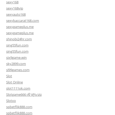
sexy168
sexy168vip
sexyauto168
sexybaccarat168.com
sexygameplus.me
sexygameplus.me
shinobi24hr.com
sing55fun.com
sing55fun.com
six9game.win
sky2899.com
sl99games.com
Slot
Slot Online
slot1111ok.com
Slotgame666 เข้าสู่ระบบ
Slotxo
spbetflik888.com
spbetflik888.com