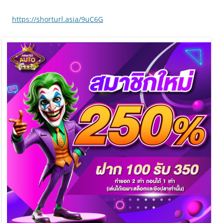
https://shorturl.asia/9uC6G