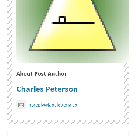
About Post Author
Charles Peterson
noreply@lapaletteria.co