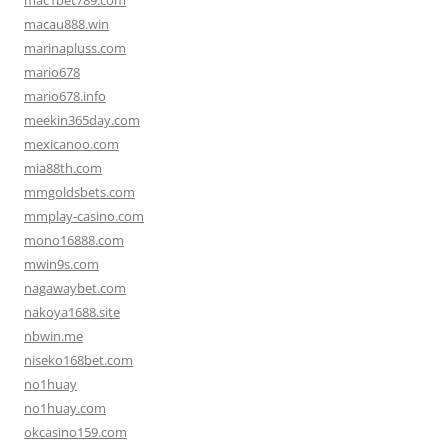
mac1bet789.com
macau888.win
marinapluss.com
mario678
mario678.info
meekin365day.com
mexicanoo.com
mia88th.com
mmgoldsbets.com
mmplay-casino.com
mono16888.com
mwin9s.com
nagawaybet.com
nakoya1688.site
nbwin.me
niseko168bet.com
no1huay
no1huay.com
okcasino159.com