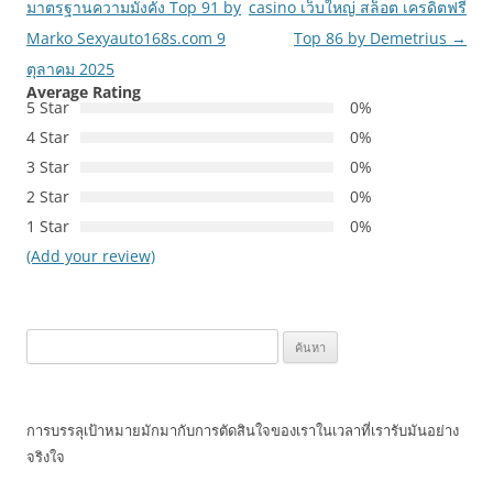
มาตรฐานความมั่งคั่ง Top 91 by
casino เว็บใหญ่ สล็อต เครดิตฟรี
Marko Sexyauto168s.com 9
Top 86 by Demetrius
→
ตุลาคม 2025
Average Rating
5 Star
0%
4 Star
0%
3 Star
0%
2 Star
0%
1 Star
0%
(Add your review)
ค้นหา
สำหรับ:
การบรรลุเป้าหมายมักมากับการตัดสินใจของเราในเวลาที่เรารับมันอย่าง
จริงใจ