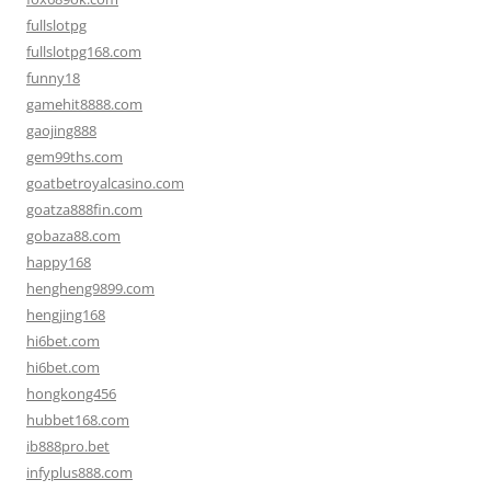
fullslotpg
fullslotpg168.com
funny18
gamehit8888.com
gaojing888
gem99ths.com
goatbetroyalcasino.com
goatza888fin.com
gobaza88.com
happy168
hengheng9899.com
hengjing168
hi6bet.com
hi6bet.com
hongkong456
hubbet168.com
ib888pro.bet
infyplus888.com