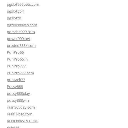
pgslot999bets.com
pgslotgolf
pgslotth
pgzeus88win.com
porsche999.com
power999.net
proded888x.com
PunPro66
PunPro66.in
PunPro777
PunPro777.com
puntaek77
Pussy888
pussy888play
pussy888win
rasri365day.com
realflikbet.com
RENO88WIN.COM
rich818