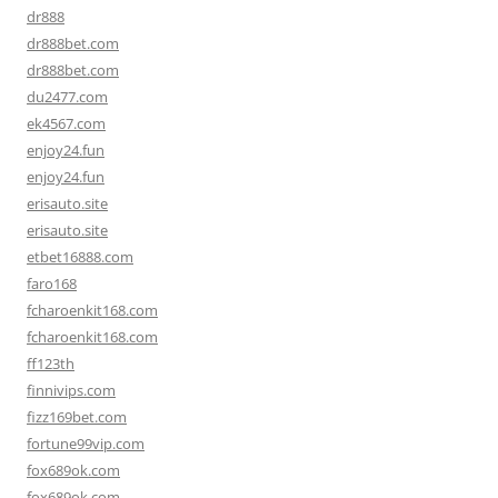
dr888
dr888bet.com
dr888bet.com
du2477.com
ek4567.com
enjoy24.fun
enjoy24.fun
erisauto.site
erisauto.site
etbet16888.com
faro168
fcharoenkit168.com
fcharoenkit168.com
ff123th
finnivips.com
fizz169bet.com
fortune99vip.com
fox689ok.com
fox689ok.com