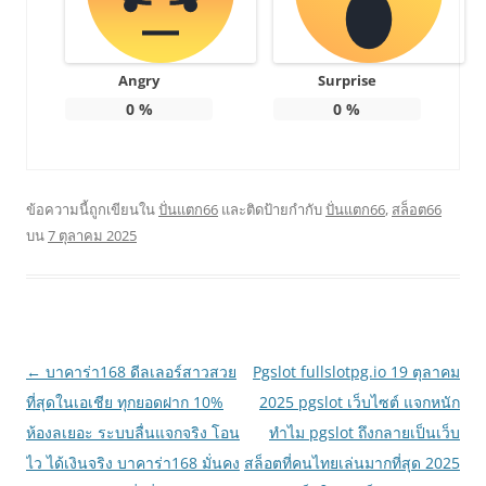
Angry
Surprise
0
%
0
%
ข้อความนี้ถูกเขียนใน
ปั่นแตก66
และติดป้ายกำกับ
ปั่นแตก66
,
สล็อต66
บน
7 ตุลาคม 2025
เมนู
←
บาคาร่า168 ดีลเลอร์สาวสวย
Pgslot fullslotpg.io 19 ตุลาคม
นำทาง
ที่สุดในเอเชีย ทุกยอดฝาก 10%
2025 pgslot เว็บไซต์ แจกหนัก
เรื่อง
ห้องลเยอะ ระบบลื่นแจกจริง โอน
ทำไม pgslot ถึงกลายเป็นเว็บ
ไว ได้เงินจริง บาคาร่า168 มั่นคง
สล็อตที่คนไทยเล่นมากที่สุด 2025