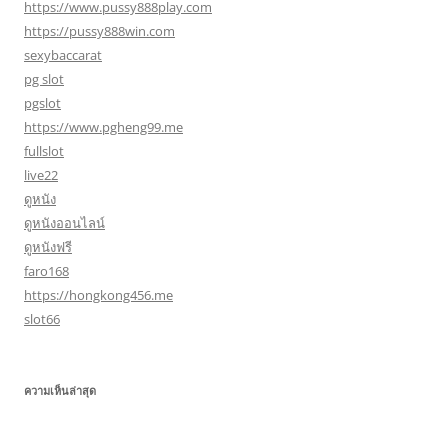
https://www.pussy888play.com
https://pussy888win.com
sexybaccarat
pg slot
pgslot
https://www.pgheng99.me
fullslot
live22
ดูหนัง
ดูหนังออนไลน์
ดูหนังฟรี
faro168
https://hongkong456.me
slot66
ความเห็นล่าสุด