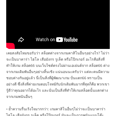
เคยสงสัยไหมขอรับว่า สล็อตต่างจากเกมคาสิโนอื่นๆอย่างไร? ไม่ว่า
จะเป็นบาคาร่า ไฮโล เสือมังกร รูเล็ต หรือโป๊กเกอร์ อะไรคือสิ่งที่
ทำให้เกม สล็อต66 บนเว็บไซต์ตรงไม่ผ่านเอเย่นต์จาก สล็อต66 ต่าง
จากเกมเดิมพันอื่นๆอย่างสิ้นเชิง แน่นอนนะครับว่า แต่ละคนมีความ
ชอบต่างกันอยู่แล้ว นี่เป็นสิ่งที่ผู้พัฒนาเกม ปั่นแตก66 ทราบเป็น
อย่างดี ซึ่งสิ่งที่ค่ายเกมตอบโจทย์กับนักเดิมพันมากที่สุดก็คือ พวกเขา
รู้ดีว่าคุณอยากได้อะไร และนั่นเป็นสิ่งที่ทำให้เกมสล็อตนั้นแตกต่าง
จากเกมพนันอื่นๆ
• ย้ำความรื่นเริงใจมากกว่า: เกมคาสิโนอื่นๆไม่ว่าจะเป็นบาคาร่า
ไฮโล เสือมังกร รูเล็ต หรือโป๊กเกอร์ มันจะเป็นการพนันแบบโต๊ะ