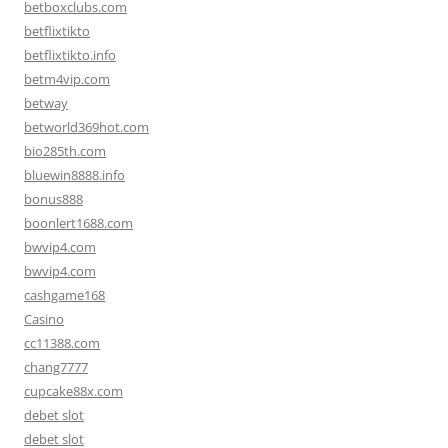
betboxclubs.com
betflixtikto
betflixtikto.info
betm4vip.com
betway
betworld369hot.com
bio285th.com
bluewin8888.info
bonus888
boonlert1688.com
bwvip4.com
bwvip4.com
cashgame168
Casino
cc11388.com
chang7777
cupcake88x.com
debet slot
debet slot