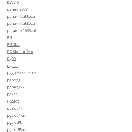
p2vvip
panama888
pananthai99.com
pananthai99.com
paramax1688.info
PG
PG Slot
PG Slot เว็บใหม่
Pg99
pgceo
pggold168bet.com
pgheng
pgheng99
pgk44
PGSlot
pgslot77
pgslot77.in
pgslot99
pgslot99.in