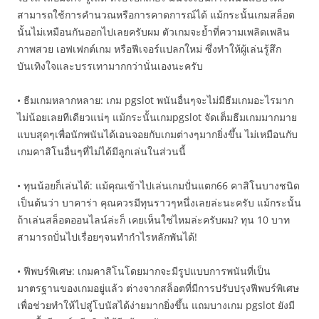
สามารถใช้การคำนวณหรือการคาดการณ์ได้ แม้กระนั้นเกมสล็อต
นั้นไม่เหมือนกันออกไปเลยครับผม ตัวเกมจะย้ำที่ความเพลิดเพลิน
ภาพสวย เอฟเฟกต์เกม หรือฟีเจอร์แปลกใหม่ ซึ่งทำให้ผู้เล่นรู้สึก
บันเทิงใจและบรรเทามากกว่านั่นเองนะครับ
• ธีมเกมหลากหลาย: เกม pgslot พนันอื่นๆจะไม่มีธีมเกมอะไรมาก
ไม่น้อยเลยทีเดียวแน่ๆ แม้กระนั้นเกมpgslot จัดเต็มธีมเกมมากมาย
แบบสุดๆเพื่อนักพนันได้เอนจอยกับเกมต่างๆมากยิ่งขึ้น ไม่เหมือนกับ
เกมคาสิโนอื่นๆที่ไม่ได้มีลูกเล่นในส่วนนี้
• ทุนน้อยก็เล่นได้: แม้คุณเข้าไปเล่นเกมปั่นแตก66 คาสิโนบางชนิด
เป็นต้นว่า บาคาร่า คุณควรมีทุนราวๆหนึ่งเลยล่ะนะครับ แม้กระนั้น
ถ้าเล่นสล็อตออนไลน์ล่ะก็ เคยเห็นใช่ไหมล่ะครับผม? ทุน 10 บาท
สามารถปั่นไปเรื่อยๆจนทำกำไรหลักพันได้!
• ฟีพบร์พิเศษ: เกมคาสิโนโดยมากจะมีรูปแบบการพนันที่เป็น
มาตรฐานของเกมอยู่แล้ว ต่างจากสล็อตที่มีการปรับปรุงฟีพบร์พิเศษ
เพื่อช่วยทำให้ไปสู่โบนัสได้ง่ายมากยิ่งขึ้น แถมบางเกม pgslot ยังมี