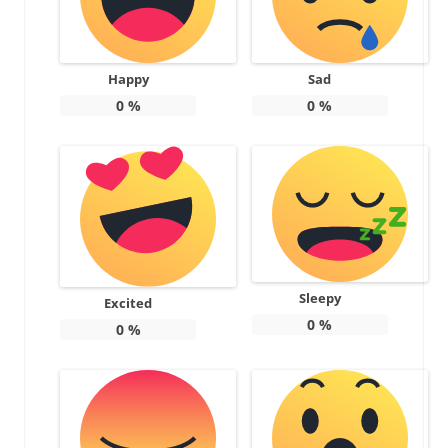
Happy
Sad
0
%
0
%
Sleepy
Excited
0
%
0
%