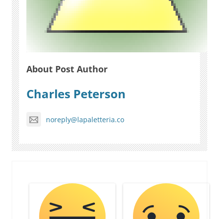
About Post Author
Charles Peterson
noreply@lapaletteria.co