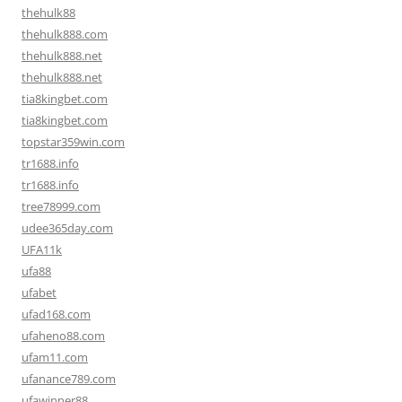
thehulk88
thehulk888.com
thehulk888.net
thehulk888.net
tia8kingbet.com
tia8kingbet.com
topstar359win.com
tr1688.info
tr1688.info
tree78999.com
udee365day.com
UFA11k
ufa88
ufabet
ufad168.com
ufaheno88.com
ufam11.com
ufanance789.com
ufawinner88