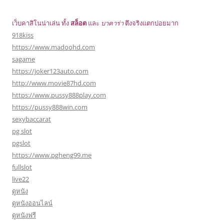
เว็บคาสิโนน่าเล่น ทั้ง
สล็อต
และ
บาคาร่า
ตึงจริงแตกบ่อยมาก
918kiss
https://www.madoohd.com
sagame
https://joker123auto.com
http://www.movie87hd.com
https://www.pussy888play.com
https://pussy888win.com
sexybaccarat
pg slot
pgslot
https://www.pgheng99.me
fullslot
live22
ดูหนัง
ดูหนังออนไลน์
ดูหนังฟรี