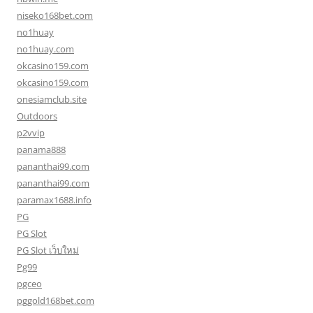
niseko168bet.com
no1huay
no1huay.com
okcasino159.com
okcasino159.com
onesiamclub.site
Outdoors
p2vvip
panama888
pananthai99.com
pananthai99.com
paramax1688.info
PG
PG Slot
PG Slot เว็บใหม่
Pg99
pgceo
pggold168bet.com