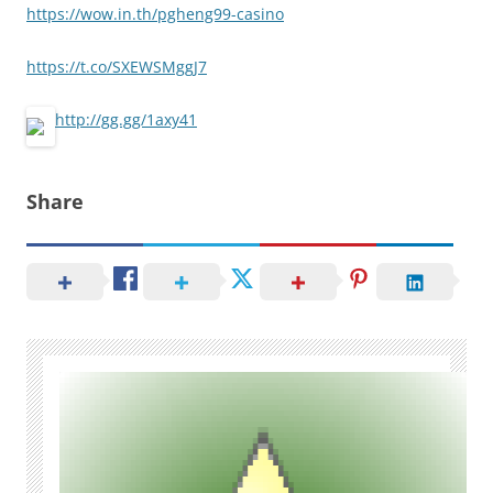
https://wow.in.th/pgheng99-casino
https://t.co/SXEWSMggJ7
http://gg.gg/1axy41
Share