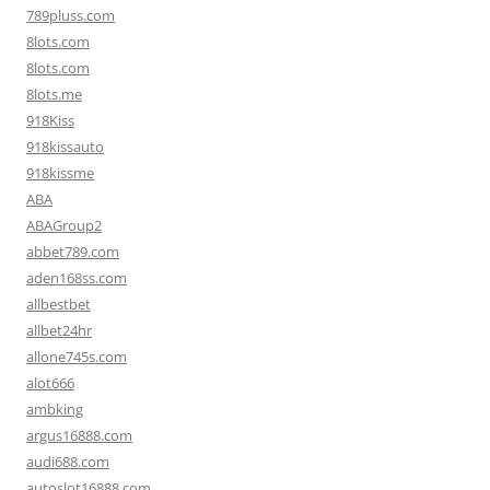
789pluss.com
8lots.com
8lots.com
8lots.me
918Kiss
918kissauto
918kissme
ABA
ABAGroup2
abbet789.com
aden168ss.com
allbestbet
allbet24hr
allone745s.com
alot666
ambking
argus16888.com
audi688.com
autoslot16888.com