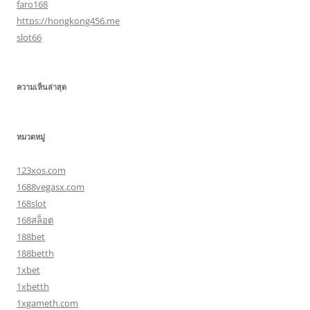
faro168
https://hongkong456.me
slot66
ความเห็นล่าสุด
หมวดหมู่
123xos.com
1688vegasx.com
168slot
168สล็อต
188bet
188betth
1xbet
1xbetth
1xgameth.com