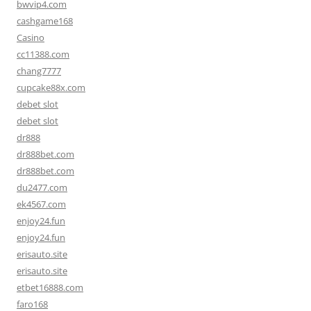
bwvip4.com
cashgame168
Casino
cc11388.com
chang7777
cupcake88x.com
debet slot
debet slot
dr888
dr888bet.com
dr888bet.com
du2477.com
ek4567.com
enjoy24.fun
enjoy24.fun
erisauto.site
erisauto.site
etbet16888.com
faro168