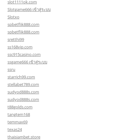
slot1111ok.com
Slotgame666 เข้าสู่ระบบ
Slotxo
spbetflik888.com
spbetflik888.com
sretthi99
ss168vip.com
ssc915casino.com
ssgame666 เข้าสู่ระบบ
ssru
starrich99.com
stellabet789.com
sudyod888s.com
sudyod888s.com
t88golds.com
tangtem168
temmax69
texas24
thaisiambet.store