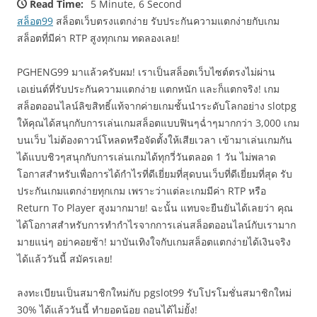
Read Time:
5 Minute, 6 Second
สล็อต99
สล็อตเว็บตรงแตกง่าย รับประกันความแตกง่ายกับเกม
สล็อตที่มีค่า RTP สูงทุกเกม ทดลองเลย!
PGHENG99 มาแล้วครับผม! เราเป็นสล็อตเว็บไซต์ตรงไม่ผ่าน
เอเย่นต์ที่รับประกันความแตกง่าย แตกหนัก และก็แตกจริง! เกม
สล็อตออนไลน์ลิขสิทธิ์แท้จากค่ายเกมชั้นนำระดับโลกอย่าง slotpg
ให้คุณได้สนุกกับการเล่นเกมสล็อตแบบฟินๆฉ่ำๆมากกว่า 3,000 เกม
บนเว็บ ไม่ต้องดาวน์โหลดหรือจัดตั้งให้เสียเวลา เข้ามาเล่นเกมกัน
ได้แบบชิวๆสนุกกับการเล่นเกมได้ทุกวี่วันตลอด 1 วัน ไม่พลาด
โอกาสสำหรับเพื่อการได้กำไรที่ดีเยี่ยมที่สุดบนเว็บที่ดีเยี่ยมที่สุด รับ
ประกันเกมแตกง่ายทุกเกม เพราะว่าแต่ละเกมมีค่า RTP หรือ
Return To Player สูงมากมาย! ฉะนั้น แทบจะยืนยันได้เลยว่า คุณ
ได้โอกาสสำหรับการทำกำไรจากการเล่นสล็อตออนไลน์กับเรามาก
มายแน่ๆ อย่าคอยช้า! มาบันเทิงใจกับเกมสล็อตแตกง่ายได้เงินจริง
ได้แล้ววันนี้ สมัครเลย!
ลงทะเบียนเป็นสมาชิกใหม่กับ pgslot99 รับโปรโมชั่นสมาชิกใหม่
30% ได้แล้ววันนี้ ทำยอดน้อย ถอนได้ไม่ยั้ง!