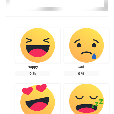
Happy
Sad
0
%
0
%