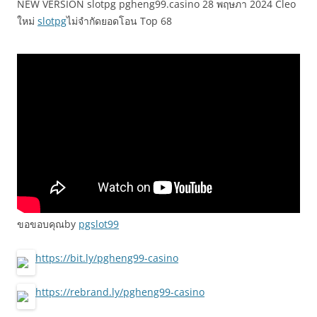
NEW VERSION slotpg pgheng99.casino 28 พฤษภา 2024 Cleo
ใหม่
slotpg
ไม่จำกัดยอดโอน Top 68
ขอขอบคุณby
pgslot99
https://bit.ly/pgheng99-casino
https://rebrand.ly/pgheng99-casino