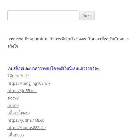
ค้นหา
สำหรับ:
การบรรลุเป้าหมายมักมากับการตัดสินใจของเราในเวลาที่เรารับมันอย่าง
จริงใจ
เว็บสล็อตและบาคาร่าของโครตดีเว็บนี้เล่นแล้วรวยจัดๆ
โจ๊กเกอร์123
https://hengjing168.wiki
https://jin55.net
slot99
slot66
สล็อตเว็บตรง
https://judhai168.co
https://bonus888.life
สล็อต888