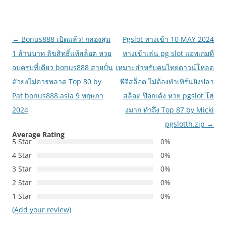
เมนู
←
Bonus888 เปิดแล้ว! กล่องสุ่ม
Pgslot ทางเข้า 10 MAY 2024
นำทาง
1 ล้านบาท ลิขสิทธิ์แท้สล็อต หวย
ทางเข้าเล่น pg slot แอพเกมที่
เรื่อง
จบครบที่เดียว bonus888 สายปั่น
เหมาะสำหรับคนไทยดาวน์โหลด
ตัวยงไม่ควรพลาด Top 80 by
พีจีสล็อต ไม่ต้องทำเทิร์นยิงปลา
Pat bonus888.asia 9 พฤษภา
สล็อต ป๊อกเด้ง หวย pgslot โฮ่
2024
งมาก ทำถึง Top 87 by Micki
pgslotth.zip
→
Average Rating
5 Star
0%
4 Star
0%
3 Star
0%
2 Star
0%
1 Star
0%
(Add your review)