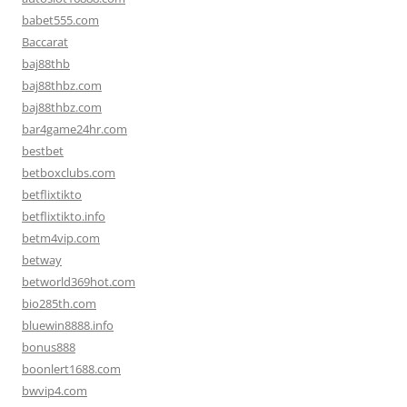
babet555.com
Baccarat
baj88thb
baj88thbz.com
baj88thbz.com
bar4game24hr.com
bestbet
betboxclubs.com
betflixtikto
betflixtikto.info
betm4vip.com
betway
betworld369hot.com
bio285th.com
bluewin8888.info
bonus888
boonlert1688.com
bwvip4.com