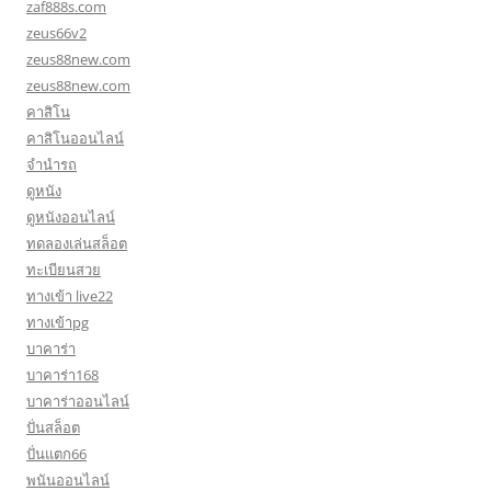
zaf888s.com
zeus66v2
zeus88new.com
zeus88new.com
คาสิโน
คาสิโนออนไลน์
จำนำรถ
ดูหนัง
ดูหนังออนไลน์
ทดลองเล่นสล็อต
ทะเบียนสวย
ทางเข้า live22
ทางเข้าpg
บาคาร่า
บาคาร่า168
บาคาร่าออนไลน์
ปั่นสล็อต
ปั่นแตก66
พนันออนไลน์