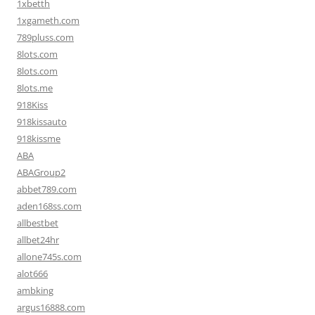
1xbetth
1xgameth.com
789pluss.com
8lots.com
8lots.com
8lots.me
918Kiss
918kissauto
918kissme
ABA
ABAGroup2
abbet789.com
aden168ss.com
allbestbet
allbet24hr
allone745s.com
alot666
ambking
argus16888.com