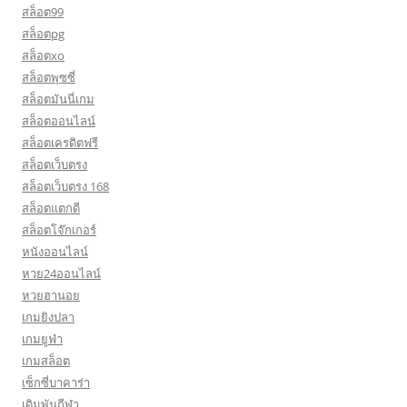
สล็อต99
สล็อตpg
สล็อตxo
สล็อตพุซซี่
สล็อตมันนี่เกม
สล็อตออนไลน์
สล็อตเครดิตฟรี
สล็อตเว็บตรง
สล็อตเว็บตรง 168
สล็อตแตกดี
สล็อตโจ๊กเกอร์
หนังออนไลน์
หวย24ออนไลน์
หวยฮานอย
เกมยิงปลา
เกมยูฟ่า
เกมสล็อต
เซ็กซี่บาคาร่า
เดิมพันกีฬา