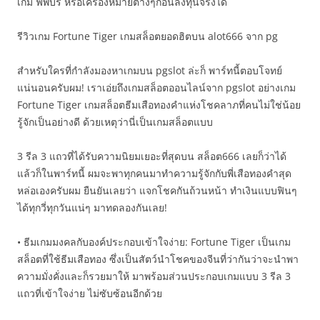
เกม ฟีพบร์ หรือเครื่องหมายต่างๆก่อนลงทุนจริงได้
รีวิวเกม Fortune Tiger เกมสล็อตยอดฮิตบน alot666 จาก pg
สำหรับใครที่กำลังมองหาเกมบน pgslot ล่ะก็ พาร์ทนี้ตอบโจทย์
แน่นอนครับผม! เราเอ่ยถึงเกมสล็อตออนไลน์จาก pgslot อย่างเกม
Fortune Tiger เกมสล็อตธีมเสือทองคำแห่งโชคลาภที่คนไม่ใช่น้อย
รู้จักเป็นอย่างดี ด้วยเหตุว่านี่เป็นเกมสล็อตแบบ
3 รีล 3 แถวที่ได้รับความนิยมเยอะที่สุดบน สล็อต666 เลยก็ว่าได้
แล้วก็ในพาร์ทนี้ ผมจะพาทุกคนมาทำความรู้จักกับพี่เสือทองคำสุด
หล่อเองครับผม ยืนยันเลยว่า แจกโชคกันถ้วนหน้า ทำเงินแบบฟินๆ
ได้ทุกวี่ทุกวันแน่ๆ มาทดลองกันเลย!
• ธีมเกมมงคลกับองค์ประกอบเข้าใจง่าย: Fortune Tiger เป็นเกม
สล็อตที่ใช้ธีมเสือทอง ซึ่งเป็นสัตว์นำโชคของจีนที่ว่ากันว่าจะนำพา
ความมั่งคั่งและก็รวยมาให้ มาพร้อมส่วนประกอบเกมแบบ 3 รีล 3
แถวที่เข้าใจง่าย ไม่ซับซ้อนอีกด้วย