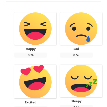
Happy
Sad
0
%
0
%
Sleepy
Excited