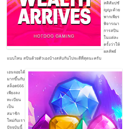
สติสัมปชั
ญญะด้วย
พากเพียร
พิจารณา
การสปิน
ในแต่ละ
ครั้งว่าให้
ผลลัพธ์
แบบไหน สปินด้วยตัวเองบ้างสลับกันไปจะดีที่สุดนะครับ
เอนจอยได้
มากขึ้นกับ
สล็อต666
เพียงลง
ทะเบียน
เป็น
สมาชิก
ใหม่กับเรา
ปัจจุบันนี้