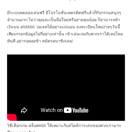
มีระบบทดลองเล่นฟรี มีโปรโมชั่นเคตรดิตฟรีแล้วก็กิจกรรมสนุกๆ
จำนวนมาก ไม่ว่าคุณจะเป็นมือใหม่หรือสายทุนน้อย ก็สามารถทำ
เงินบน alot666 วอเลทได้อย่างแน่นอน ลงทะเบียนใหม่ง่ายๆวันนี้
เพียงกรอกข้อมูลไม่กี่อย่างเท่านั้น เข้าเล่นเกมกับพวกเราได้เลยโดย
ทันที อย่ารอคอยช้า สมัครสมาชิกเลย!
วิธีเลือกเกม สล็อต666 ให้เหมาะกับสไตล์การเล่นของพวกเรามาก