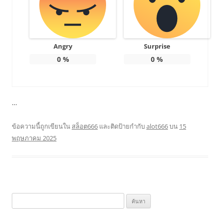
Angry
Surprise
0
%
0
%
…
ข้อความนี้ถูกเขียนใน
สล็อต666
และติดป้ายกำกับ
alot666
บน
15
พฤษภาคม 2025
ค้นหา
สำหรับ: