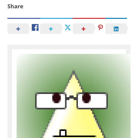
Share