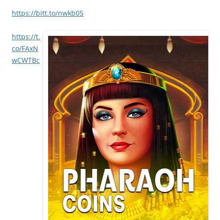
https://bitt.to/nwkb05
https://t.
co/FAxN
wCWTBc