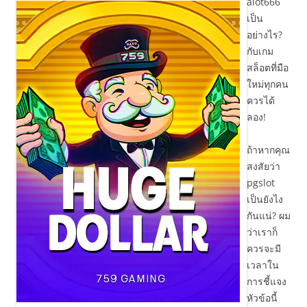
alot666
เป็น
อย่างไร?
กับเกม
สล็อตที่มือ
ใหม่ทุกคน
ควรได้
ลอง!
ถ้าหากคุณ
สงสัยว่า
pgslot
เป็นยังไง
กันแน่? ผม
ว่าเราก็
ควรจะมี
เวลาใน
การชี้แจง
หัวข้อนี้