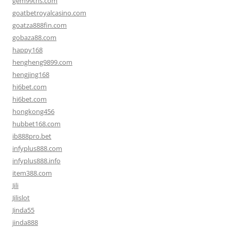
gem99ths.com
goatbetroyalcasino.com
goatza888fin.com
gobaza88.com
happy168
hengheng9899.com
hengjing168
hi6bet.com
hi6bet.com
hongkong456
hubbet168.com
ib888pro.bet
infyplus888.com
infyplus888.info
item388.com
Jili
Jilislot
Jinda55
jinda888