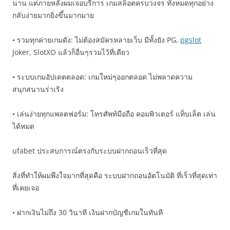
นาน แต่ภายหลังผมเจอบริการ เกมสล็อตครบวงจร ทั้งหมดทุกอย่าง
กลับง่ายมากยิ่งขึ้นมากมาย
• รวมทุกค่ายเกมดัง: ไม่ต้องสมัครหลายเว็บ มีทั้งยัง PG,
pgslot
Joker, SlotXO แล้วก็อื่นๆรวมไว้ที่เดียว
• ระบบเกมอัปเดตตลอด: เกมใหม่ๆออกตลอด ไม่พลาดความ
สนุกสนานร่าเริง
• เล่นง่ายทุกแพลตฟอร์ม: โทรศัพท์มือถือ คอมพิวเตอร์ แท็บเล็ต เล่น
ได้หมด
ufabet ประสบการณ์ตรงกับระบบฝากถอนเร็วที่สุด
สิ่งที่ทำให้ผมพึงใจมากที่สุดคือ ระบบฝากถอนอัตโนมัติ ที่เร็วที่สุดเท่า
ที่เคยเจอ
• ฝากเงินไม่ถึง 30 วินาที เงินฝากบัญชีเกมในทันที