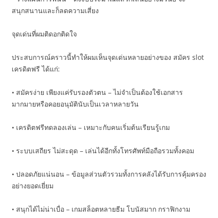
สนุกสนานและก็ลดความเสี่ยง
จุดเด่นที่ผมติดอกติดใจ
ประสบการณ์คราวนี้ทำให้ผมเห็นจุดเด่นหลายอย่างของ สมัคร slot
เครดิตฟรี ได้แก่:
• สมัครง่าย เพียงแค่รับรองตัวตน – ไม่จำเป็นต้องใช้เอกสาร
มากมายหรือคอยอนุมัตินับเป็นเวลาหลายวัน
• เครดิตฟรีทดลองเล่น – เหมาะกับคนเริ่มต้นเรียนรู้เกม
• ระบบเสถียร ไม่สะดุด – เล่นได้อีกทั้งโทรศัพท์มือถือรวมทั้งคอม
• ปลอดภัยแน่นอน – ข้อมูลส่วนตัวรวมทั้งการคลังได้รับการคุ้มครอง
อย่างยอดเยี่ยม
• สนุกได้ไม่น่าเบื่อ – เกมสล็อตหลายธีม โบนัสมาก กราฟิกงาม