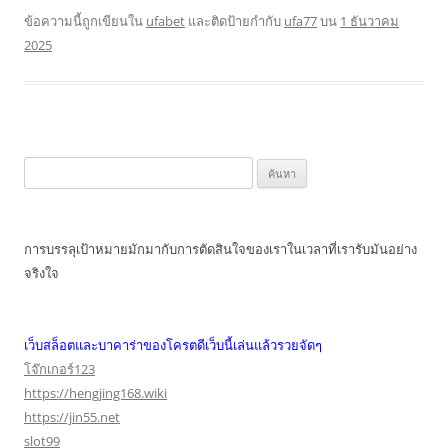
ข้อความนี้ถูกเขียนใน
ufabet
และติดป้ายกำกับ
ufa77
บน
1 ธันวาคม
2025
ค้นหา
สำหรับ:
การบรรลุเป้าหมายมักมากับการตัดสินใจของเราในเวลาที่เรารับมันอย่าง
จริงใจ
เว็บสล็อตและบาคาร่าของโครตดีเว็บนี้เล่นแล้วรวยจัดๆ
โจ๊กเกอร์123
https://hengjing168.wiki
https://jin55.net
slot99