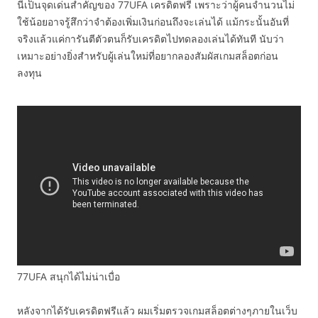
นี่เป็นจุดเด่นสำคัญของ 77UFA เครดิตฟรี เพราะว่าผู้คนจำนวนไม่
ใช้น้อยอาจรู้สึกว่าจำต้องเพิ่มเงินก่อนถึงจะเล่นได้ แม้กระนั้นอันที่
จริงแล้วแค่การันตีตัวตนก็รับเครดิตไปทดลองเล่นได้ทันที นับว่า
เหมาะอย่างยิ่งสำหรับผู้เล่นใหม่ที่อยากลองสัมผัสเกมสล็อตก่อน
ลงทุน
77UFA สนุกได้ไม่น่าเบื่อ
หลังจากได้รับเครดิตฟรีแล้ว ผมเริ่มตรวจเกมสล็อตต่างๆภายในเว็บ