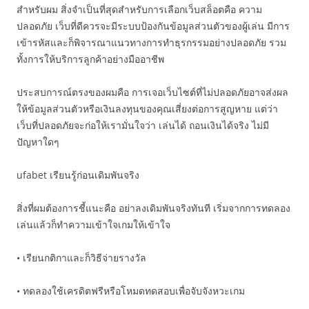
สำหรับผม สิ่งจำเป็นที่สุดสำหรับการเลือกเว็บสล็อตคือ ความ
ปลอดภัย เว็บที่ดีควรจะมีระบบป้องกันข้อมูลส่วนตัวของผู้เล่น มีการ
เข้ารหัสและก็พิจารณาแนวทางการทำธุรกรรมอย่างปลอดภัย รวม
ทั้งการให้บริการลูกค้าอย่างมืออาชีพ
ประสบการณ์ตรงของผมคือ การเจอเว็บไซต์ที่ไม่ปลอดภัยอาจส่งผล
ให้ข้อมูลส่วนตัวหรือเงินลงทุนของคุณเสี่ยงต่อการสูญหาย แต่ว่า
เว็บที่ปลอดภัยจะก่อให้เรามั่นใจว่า เล่นได้ ถอนเงินได้จริง ไม่มี
ปัญหาใดๆ
ufabet เรียนรู้ก่อนเดิมพันจริง
สิ่งที่ผมต้องการชี้แนะคือ อย่าลงเดิมพันจริงทันที เริ่มจากการทดลอง
เล่นแล้วก็ทำความเข้าใจเกมให้เข้าใจ
• เรียนกติกาและก็วิธีจ่ายรางวัล
• ทดลองใช้เครดิตฟรีหรือโหมดทดสอบเพื่อจับจังหวะเกม