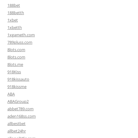
188bet
188betth
1xbet
1xbetth
1xgameth.com
789pluss.com
8lots.com
8lots.com
8lots.me
918Kiss
918kissauto
918kissme
ABA
ABAGroup2
abbet789.com
aden168ss.com
allbestbet
allbet24hr