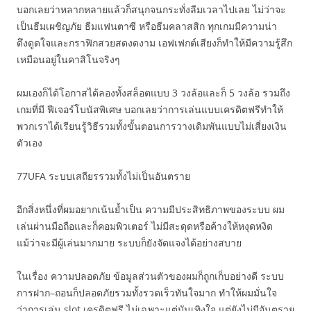
บอกเลยว่าหลากหลายแล้วก็สนุกจนกระทั่งลืมเวลาไปเลย ไม่ว่าจะ
เป็นธีมเผชิญภัย ธีมแฟนตาซี หรือธีมคลาสสิก ทุกเกมมีความน่า
ดึงดูดใจและกราฟิกสวยสดงดงาม เอฟเฟกต์เสียงก็ทำให้มีความรู้สึก
เหมือนอยู่ในคาสิโนจริงๆ
ผมเองก็ได้โอกาสได้ลองทั้งสล็อตแบบ 3 วงล้อและก็ 5 วงล้อ รวมถึง
เกมที่มี ฟีเจอร์โบนัสพิเศษ บอกเลยว่าการเล่นแบบเครดิตฟรีทำให้
พวกเราได้เรียนรู้วิธีรวมทั้งขั้นตอนการวางเดิมพันแบบไม่เสี่ยงเงิน
ตัวเอง
77UFA ระบบเสถียรรวมทั้งไม่เป็นอันตราย
อีกสิ่งหนึ่งที่ผมอยากเน้นย้ำเป็น ความมีประสิทธิภาพของระบบ ผม
เล่นผ่านมือถือและก็คอมพิวเตอร์ ไม่มีสะดุดหรือค้างให้หงุดหงิด
แม้ว่าจะมีผู้เล่นมากมาย ระบบก็ยังจัดแจงได้อย่างสบาย
ในเรื่อง ความปลอดภัย ข้อมูลส่วนตัวของผมก็ถูกเก็บอย่างดี ระบบ
การฝาก–ถอนก็ปลอดภัยรวมทั้งรวดเร็วทันใจมาก ทำให้ผมมั่นใจ
ว่าการเล่น slot เครดิตฟรี ไม่เฉพาะแต่บันเทิงใจ แต่ยังไม่มีอันตราย