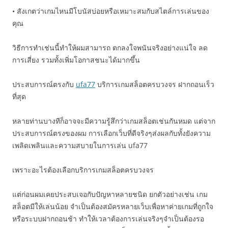
• สังเกตว่าเกมไหนมีโบนัสบ่อยหรือเหมาะสมกับสไตล์การเล่นของ
คุณ
วิธีการทำเช่นนี้ทำให้ผมสามารถ ตกลงใจพนันจริงอย่างแน่ใจ ลด
การเสี่ยง รวมทั้งเพิ่มโอกาสชนะได้มากขึ้น
ประสบการณ์ตรงกับ
ufa77
บริการเกมสล็อตครบวงจร ฝากถอนเร็ว
ที่สุด
หลายท่านบางทีก็อาจจะมีความรู้สึกว่าเกมสล็อตเช่นกันหมด แต่จาก
ประสบการณ์ตรงของผม การเลือกเว็บที่ดีจริงๆส่งผลกับทั้งยังความ
เพลิดเพลินและความสบายในการเล่น ufa77
เพราะอะไรต้องเลือกบริการเกมสล็อตครบวงจร
แต่ก่อนผมเคยประสบเจอกับปัญหาหลายชนิด ยกตัวอย่างเช่น เกม
สล็อตมีให้เล่นน้อย จำเป็นต้องสมัครหลายเว็บเพื่อหาค่ายเกมที่ถูกใจ
หรือระบบฝากถอนช้า ทำให้เวลาต้องการเล่นจริงๆจำเป็นต้องรอ