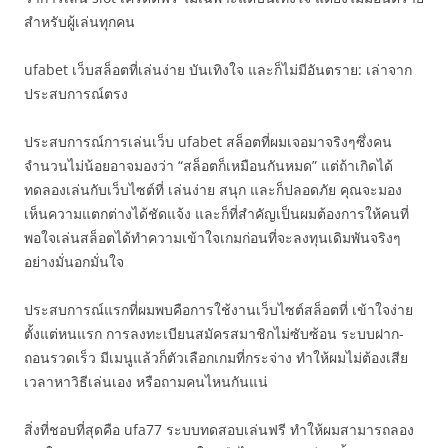
สำหรับผู้เล่นทุกคน
ufabet เว็บสล็อตที่เล่นง่าย บันเทิงใจ และก็ไม่มีอันตราย: เล่าจาก
ประสบการณ์ตรง
ประสบการณ์การเล่นเว็บ ufabet สล็อตที่ผมเจอมาจริงๆซึ่งคน
จำนวนไม่น้อยอาจมองว่า “สล็อตก็เหมือนกันหมด” แต่ถ้าเกิดได้
ทดลองเล่นกับเว็บไซต์ที่ เล่นง่าย สนุก และก็ปลอดภัย คุณจะมอง
เห็นความแตกต่างได้ชัดแจ้ง และก็ที่สำคัญเป็นผมต้องการให้คนที่
พอใจเล่นสล็อตได้ทำความเข้าใจเกมก่อนที่จะลงทุนเดิมพันจริงๆ
อย่างมั่นอกมั่นใจ
ประสบการณ์แรกที่ผมพบคือการใช้งานเว็บไซต์สล็อตที่ เข้าใจง่าย
ตั้งแต่หนแรก การลงทะเบียนสมัครสมาชิกไม่ซับซ้อน ระบบฝาก-
ถอนรวดเร็ว มีเมนูแล้วก็ตัวเลือกเกมที่กระจ่าง ทำให้ผมไม่ต้องเสีย
เวลาหาวิธีเล่นเอง หรือถามคนไหนกันแน่
สิ่งที่ชอบที่สุดคือ ufa77 ระบบทดสอบเล่นฟรี ทำให้ผมสามารถลอง