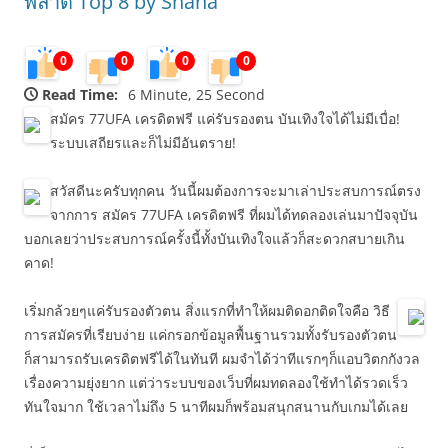
พลาด Top 8 by Shana
0
0
0
0
Read Time:
6 Minute, 25 Second
สมัคร 77UFA เครดิตฟรี แค่รับรองตน บันเทิงใจได้ไม่มีเบื่อ!
ระบบเสถียรและก็ไม่มีอันตราย!
สวัสดีนะครับทุกคน วันนี้ผมต้องการจะมาเล่าประสบการณ์ตรง
จากการ สมัคร 77UFA เครดิตฟรี ที่ผมได้ทดลองเล่นมาปัจจุบัน
บอกเลยว่าประสบการณ์ครั้งนี้ทั้งบันเทิงใจแล้วก็สะดวกสบายเกิน
คาด!
เริ่มกล้วยๆแค่รับรองตัวตน สิ่งแรกที่ทำให้ผมติดอกติดใจคือ วิธี
การสมัครที่เรียบง่าย แค่กรอกข้อมูลพื้นฐานรวมทั้งรับรองตัวตน
ก็สามารถรับเครดิตฟรีได้ในทันที ผมจำได้ว่าทีแรกๆก็แอบวิตกกังวล
เรื่องความยุ่งยาก แต่ว่าระบบของเว็บที่ผมทดลองใช้ทำได้รวดเร็ว
ทันใจมาก ใช้เวลาไม่ถึง 5 นาทีผมก็พร้อมสนุกสนานกับเกมได้เลย