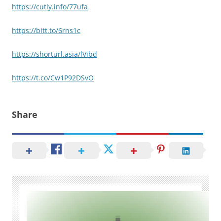
https://cutly.info/77ufa
https://bitt.to/6rns1c
https://shorturl.asia/lVibd
https://t.co/Cw1P92DSvO
Share