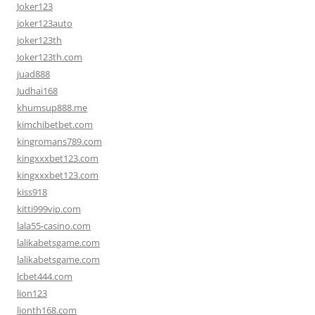
Joker123
joker123auto
joker123th
Joker123th.com
juad888
Judhai168
khumsup888.me
kimchibetbet.com
kingromans789.com
kingxxxbet123.com
kingxxxbet123.com
kiss918
kitti999vip.com
lala55-casino.com
lalikabetsgame.com
lalikabetsgame.com
lcbet444.com
lion123
lionth168.com