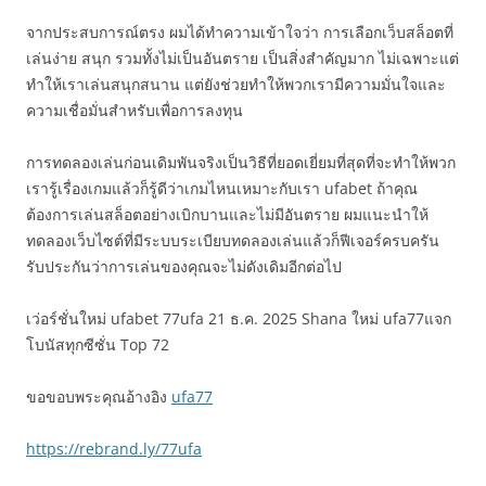
จากประสบการณ์ตรง ผมได้ทำความเข้าใจว่า การเลือกเว็บสล็อตที่
เล่นง่าย สนุก รวมทั้งไม่เป็นอันตราย เป็นสิ่งสำคัญมาก ไม่เฉพาะแต่
ทำให้เราเล่นสนุกสนาน แต่ยังช่วยทำให้พวกเรามีความมั่นใจและ
ความเชื่อมั่นสำหรับเพื่อการลงทุน
การทดลองเล่นก่อนเดิมพันจริงเป็นวิธีที่ยอดเยี่ยมที่สุดที่จะทำให้พวก
เรารู้เรื่องเกมแล้วก็รู้ดีว่าเกมไหนเหมาะกับเรา ufabet ถ้าคุณ
ต้องการเล่นสล็อตอย่างเบิกบานและไม่มีอันตราย ผมแนะนำให้
ทดลองเว็บไซต์ที่มีระบบระเบียบทดลองเล่นแล้วก็ฟีเจอร์ครบครัน
รับประกันว่าการเล่นของคุณจะไม่ดังเดิมอีกต่อไป
เว่อร์ชั่นใหม่ ufabet 77ufa 21 ธ.ค. 2025 Shana ใหม่ ufa77แจก
โบนัสทุกซีซั่น Top 72
ขอขอบพระคุณอ้างอิง
ufa77
https://rebrand.ly/77ufa